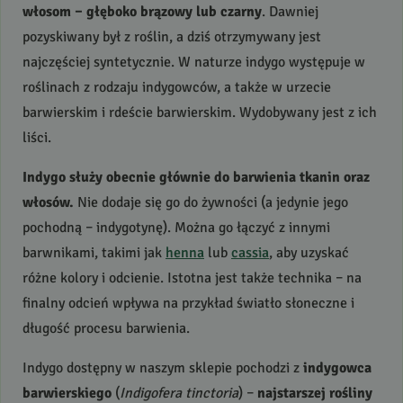
włosom – głęboko brązowy lub czarny
. Dawniej
pozyskiwany był z roślin, a dziś otrzymywany jest
najczęściej syntetycznie. W naturze indygo występuje w
roślinach z rodzaju indygowców, a także w urzecie
barwierskim i rdeście barwierskim. Wydobywany jest z ich
liści.
Indygo służy obecnie głównie do barwienia tkanin oraz
włosów.
Nie dodaje się go do żywności (a jedynie jego
pochodną – indygotynę). Można go łączyć z innymi
barwnikami, takimi jak
henna
lub
cassia
, aby uzyskać
różne kolory i odcienie. Istotna jest także technika – na
finalny odcień wpływa na przykład światło słoneczne i
długość procesu barwienia.
Indygo dostępny w naszym sklepie pochodzi z
indygowca
barwierskiego
(
Indigofera tinctoria
) –
najstarszej rośliny