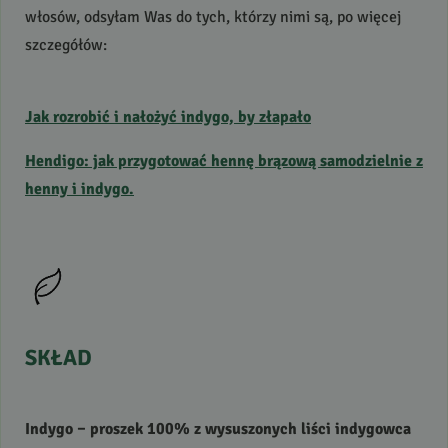
włosów, odsyłam Was do tych, którzy nimi są, po więcej
szczegółów:
Jak rozrobić i nałożyć indygo, by złapało
Hendigo: jak przygotować hennę brązową samodzielnie z
henny i indygo.
SKŁAD
Indygo – proszek 100% z wysuszonych liści indygowca