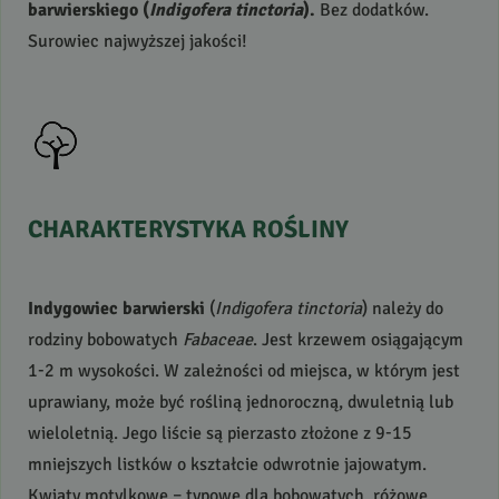
barwierskiego (
Indigofera tinctoria
).
Bez dodatków.
Surowiec najwyższej jakości!
CHARAKTERYSTYKA
ROŚLINY
Indygowiec barwierski
(
Indigofera tinctoria
) należy do
rodziny bobowatych
Fabaceae
. Jest krzewem osiągającym
1-2 m wysokości. W zależności od miejsca, w którym jest
uprawiany, może być rośliną jednoroczną, dwuletnią lub
wieloletnią. Jego liście są pierzasto złożone z 9-15
mniejszych listków o kształcie odwrotnie jajowatym.
Kwiaty motylkowe – typowe dla bobowatych, różowe,