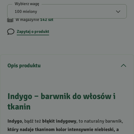
Wybierz wagę
W magazynie
142
szt
Zapytaj o produkt
Opis produktu
Indygo – barwnik do włosów i
tkanin
Indygo
, bądź też
błękit indygowy
, to naturalny barwnik,
który nadaje tkaninom kolor intensywnie niebieski, a