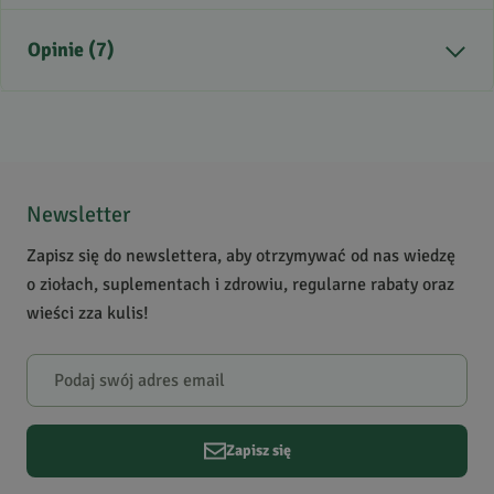
Kraj pochodzenia
Indie
Opinie (7)
Zastosowanie
farba do włosów
Krótki opis produktu
Naturalny barwnik z Indii,
który nadaje włosom kolor
5
/
5
czarny, a w połączeniu z
5
7
henną - ciemnobrązowy.
4
0
Newsletter
3
0
Zapisz się do newslettera, aby otrzymywać od nas wiedzę
2
0
o ziołach, suplementach i zdrowiu, regularne rabaty oraz
1
0
wieści zza kulis!
Powiadomienie
W naszej witrynie opinie mogą dodawać tylko osoby, które
zakupiły produkt.
Dodaj opinię
Zapisz się
Aleksandra