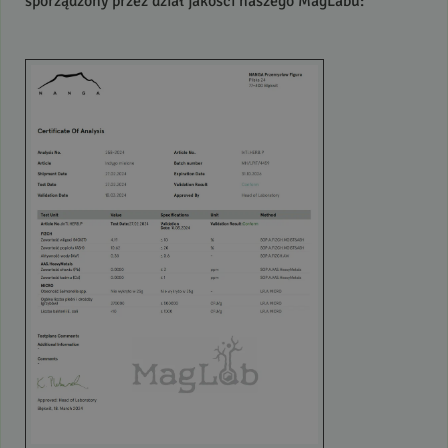
sporządzony przez dział jakości naszego MagLabu: