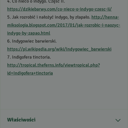
4. Co nieco o indygo. Część II.
https://dzikiebarwy.com/co-nieco-o-indygo-czesc-ii/
5. Jak rozrobić i nałożyć indygo, by złapało.
http://henna-
miksologia.blogspot.com/2017/01/jak-rozrobic-i-naozyc-
indygo-by-zapao.html
6. Indygowiec barwierski.
https://pl.wikipedia.org/wiki/Indygowiec_barwierski
7. Indigofera tinctoria.
http://tropical.theferns.info/viewtropical.php?
id=Indigofera+tinctoria
Właściwości