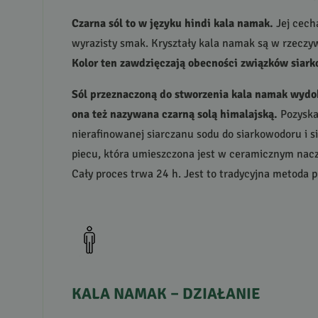
Czarna sól to w języku hindi kala namak.
Jej cech
wyrazisty smak. Kryształy kala namak są w rzeczy
Kolor ten zawdzięczają obecności związków siark
Sól przeznaczoną do stworzenia kala namak wydob
ona też nazywana czarną solą himalajską.
Pozyskan
nierafinowanej siarczanu sodu do siarkowodoru i si
piecu, która umieszczona jest w ceramicznym naczy
Cały proces trwa 24 h. Jest to tradycyjna metoda p
KALA
NAMAK
–
DZIAŁANIE