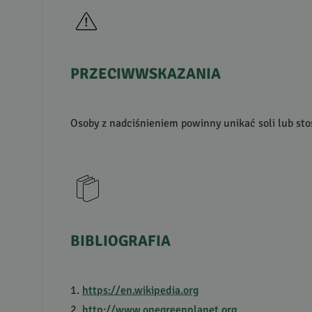
PRZECIWWSKAZANIA
Osoby z nadciśnieniem powinny unikać soli lub st
BIBLIOGRAFIA
1.
https://en.wikipedia.org
2.
http://www.onegreenplanet.org