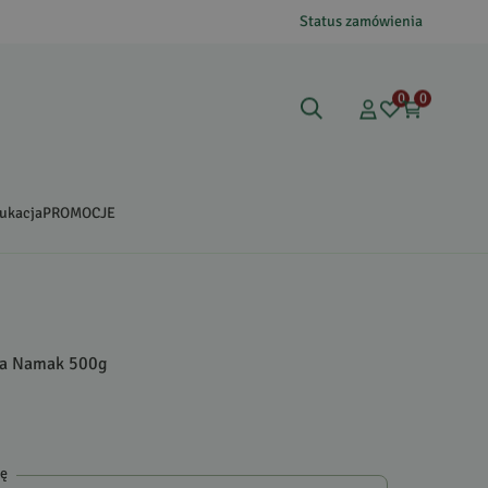
Status zamówienia
0
0
ukacja
PROMOCJE
la Namak 500g
gę