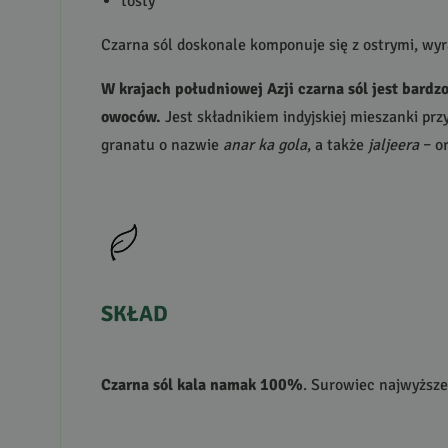
tosty
Czarna sól doskonale komponuje się z ostrymi, wy
W krajach południowej Azji czarna sól jest bardz
owoców.
Jest składnikiem indyjskiej mieszanki prz
granatu o nazwie
anar ka gola
, a także
jaljeera
– or
SKŁAD
Czarna sól kala namak 100%
. Surowiec najwyższej