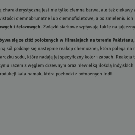
ą charakterystyczną jest nie tylko ciemna barwa, ale też ciekawy
wistości ciemnobrunatne lub ciemnofioletowe, a po zmieleniu ic
owych i żelazowych.
Związki siarkowe wpływają także na jajeczny 
ywa się ze złóż położonych w Himalajach na terenie Pakistanu,
ą sól poddaje się następnie reakcji chemicznej, która polega na 
arczku sodu, które nadają jej specyficzny kolor i zapach. Reakcja
niu razem z węglem drzewnym oraz niewielką ilością indyjskich zió
rodukcji kala namak, która pochodzi z północnych Indii.