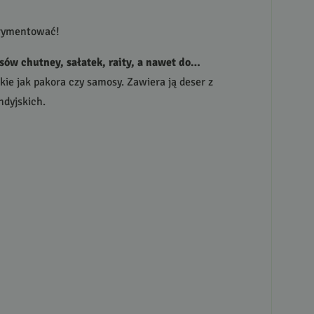
erymentować!
sów chutney, sałatek, raity, a nawet do…
ie jak pakora czy samosy. Zawiera ją deser z
ndyjskich.