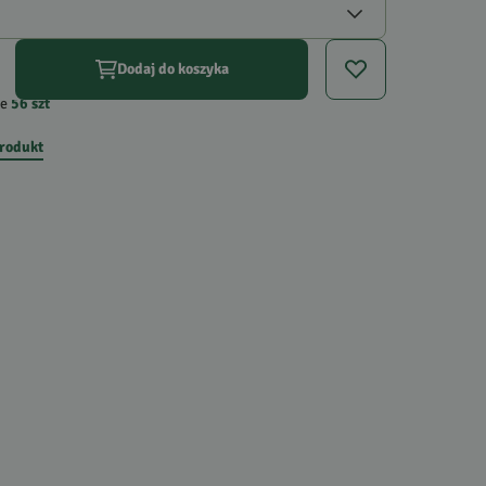
Dodaj do koszyka
e
56
szt
produkt