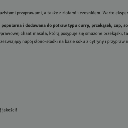
razistymi przyprawami, a także z ziołami i czosnkiem. Warto eksp
o popularna i dodawana do potraw typu curry, przekąsek, zup, so
yprawowej chaat masala, którą posypuje się smażone przekąski, tak
zeźwiający napój słono-słodki na bazie soku z cytryny i przypraw i
 jakości!