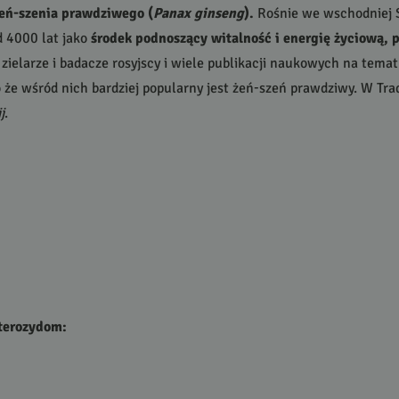
żeń-szenia prawdziwego (
Panax ginseng
).
Rośnie we wschodniej Sy
d 4000 lat jako
środek podnoszący witalność i energię życiową, 
e zielarze i badacze rosyjscy i wiele publikacji naukowych na temat
 że wśród nich bardziej popularny jest żeń-szeń prawdziwy. W Tra
j
.
uterozydom: