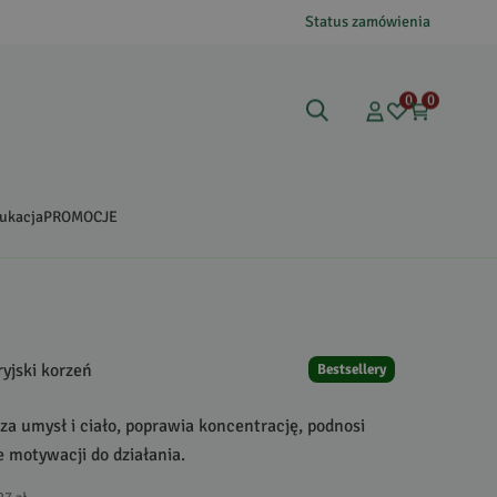
Status zamówienia
0
0
ukacja
PROMOCJE
yjski korzeń
Bestsellery
za umysł i ciało, poprawia koncentrację, podnosi
je motywacji do działania.