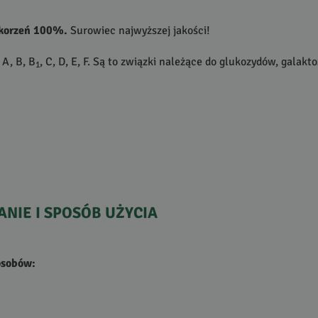
 korzeń 100%.
Surowiec najwyższej jakości!
 A, B, B
, C, D, E, F. Są to związki należące do glukozydów, galak
1
ANIE
I
SPOSÓB
UŻYCIA
osobów: