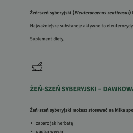
Żeń-szeń syberyjski (
Eleuterococcus senticosus
)
Najważniejsze substancje aktywne to eleuterozydy
Suplement diety.
ŻEŃ
-
SZEŃ
SYBERYJSKI
–
DAWKOW
Żeń-szeń syberyjski możesz stosować na kilka sp
zaparz jak herbatę
ugotuj wywar