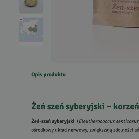
Opis produktu
Żeń szeń syberyjski – korze
Żeń-szeń syberyjski
(
Eleutherococcus senticosus
ośrodkowy układ nerwowy, zwiększają zdolności ad