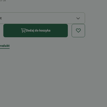
27 zł
gę
Dodaj do koszyka
produkt