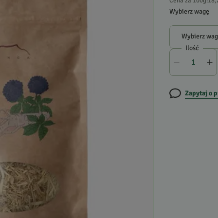
Cena za 100g
:
18,
Wybierz wagę
Wybierz wa
Ilość
Zapytaj o 