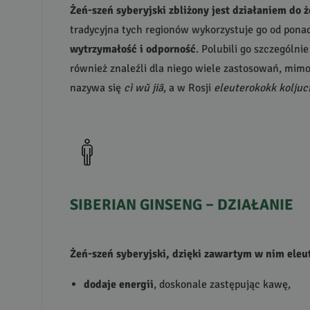
Żeń-szeń syberyjski zbliżony jest działaniem do 
tradycyjna tych regionów wykorzystuje go od pona
wytrzymałość i odporność
. Polubili go szczególni
również znaleźli dla niego wiele zastosowań, mimo
nazywa się
cì wǔ jiā
, a w Rosji
eleuterokokk koljuci
SIBERIAN
GINSENG
–
DZIAŁANIE
Żeń-szeń syberyjski, dzięki zawartym w nim ele
dodaje energii
, doskonale zastępując kawę,