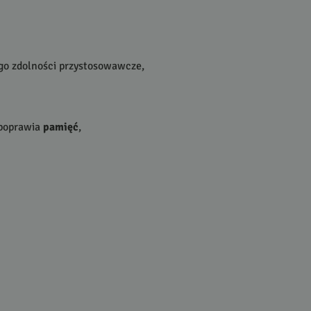
go zdolności przystosowawcze,
 poprawia
pamięć
,