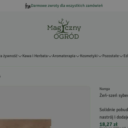
Darmowe zwroty dla wszystkich zamówień
a żywność
Kawa i Herbata
Aromaterapia
Kosmetyki
Pozostałe
Ed
ń
Nanga
Żeń-szeń syber
Solidnie pobud
nastrój i doda
18,27 zł