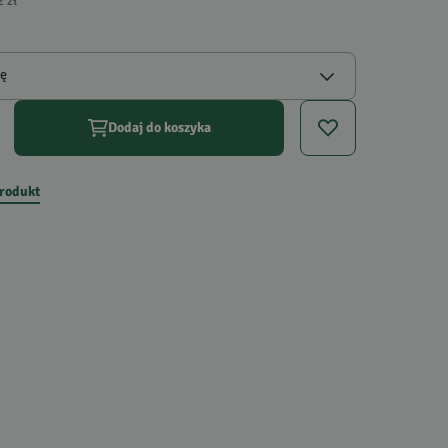
2 zł
gę
Dodaj do koszyka
produkt