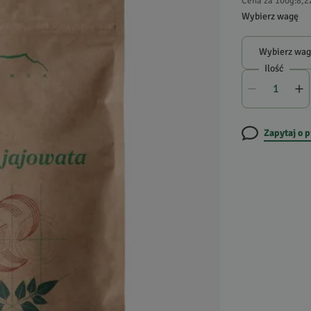
Cena za 100g
:
8,2
Wybierz wagę
Wybierz wa
Ilość
Zapytaj o 