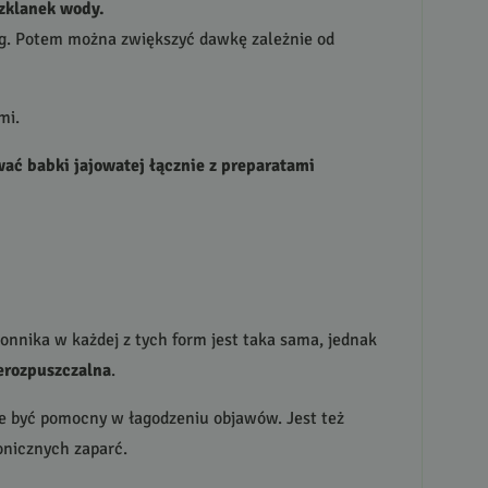
zklanek wody.
5 g. Potem można zwiększyć dawkę zależnie od
mi.
ać babki jajowatej łącznie z preparatami
łonnika w każdej z tych form jest taka sama, jednak
erozpuszczalna
.
że być pomocny w łagodzeniu objawów. Jest też
onicznych zaparć.