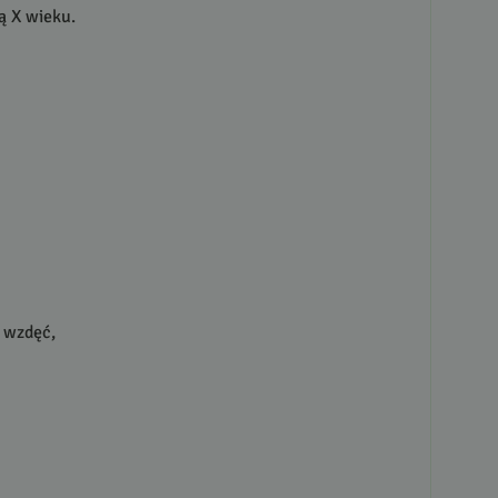
ją X wieku.
e wzdęć,