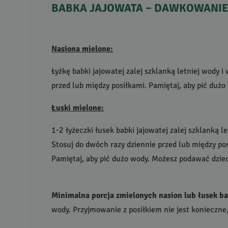
BABKA
JAJOWATA
–
DAWKOWANI
Nasiona mielone:
Łyżkę babki jajowatej zalej szklanką letniej wody
przed lub między posiłkami. Pamiętaj, aby pić duż
Łuski mielone:
1-2 łyżeczki łusek babki jajowatej zalej szklanką 
Stosuj do dwóch razy dziennie przed lub między po
Pamiętaj, aby pić dużo wody. Możesz podawać dzieci
Minimalna porcja zmielonych nasion lub łusek bab
wody. Przyjmowanie z posiłkiem nie jest konieczn