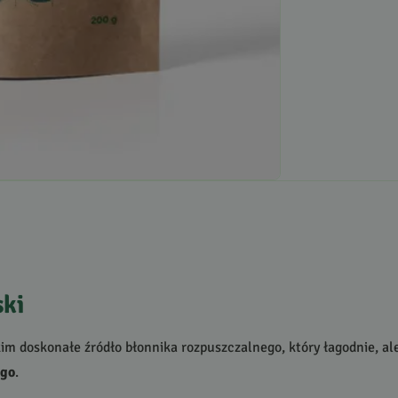
ski
kim doskonałe źródło błonnika rozpuszczalnego, który łagodnie, a
ego
.