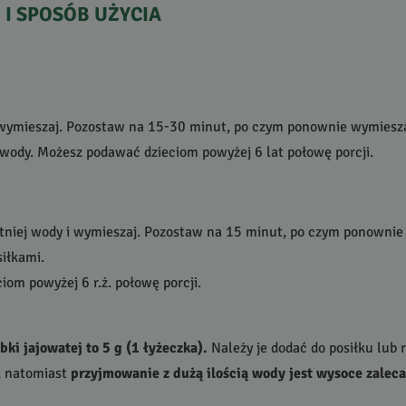
E
I
SPOSÓB
UŻYCIA
 i wymieszaj. Pozostaw na 15-30 minut, po czym ponownie wymiesza
o wody. Możesz podawać dzieciom powyżej 6 lat połowę porcji.
letniej wody i wymieszaj. Pozostaw na 15 minut, po czym ponownie
siłkami.
om powyżej 6 r.ż. połowę porcji.
ki jajowatej to 5 g (1 łyżeczka).
Należy je dodać do posiłku lub 
e, natomiast
przyjmowanie z dużą ilością wody jest wysoce zalec