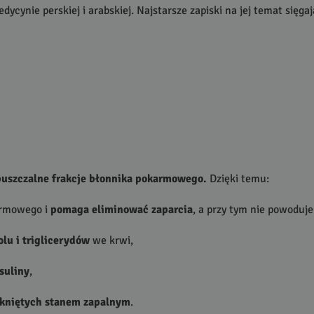
cynie perskiej i arabskiej. Najstarsze zapiski na jej temat sięga
zpuszczalne frakcje błonnika pokarmowego.
Dzięki temu:
armowego i
pomaga eliminować zaparcia
, a przy tym nie powoduj
olu i triglicerydów
we krwi,
suliny
,
otkniętych stanem zapalnym
.