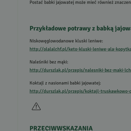
Postać babki jajowatej może mieć również znaczeni
Przykładowe potrawy z babką jajow
Niskowęglowodanowe kluski leniwe:
http://olalalchf.pl/keto-kluski-leniwe-ala-kopyt
Naleśniki bez mąki:
http://durszlak.pl/przepis/nalesniki-bez-maki-l
Koktajl z nasionami babki jajowatej:
http://durszlak.pl/przepis/koktajl-truskawkowo
PRZECIWWSKAZANIA