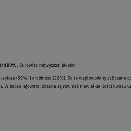
a
) 100%.
Surowiec najwyższej jakości!
 ksyloza (59%) i arabinoza (22%). Są to węglowodany zaliczane d
 W babce jajowatej obecne są również niewielkie ilości kwasu ur