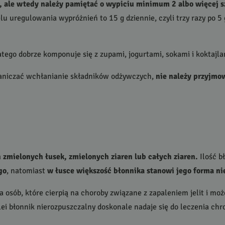
 ale wtedy należy pamiętać o wypiciu minimum 2 albo więcej s
u uregulowania wypróżnień to 15 g dziennie, czyli trzy razy po 
latego dobrze komponuje się z zupami, jogurtami, sokami i koktajla
raniczać wchłanianie składników odżywczych,
nie należy przyjmow
zmielonych łusek, zmielonych ziaren lub całych ziaren.
Ilość b
go
, natomiast
w łusce większość błonnika stanowi jego forma ni
 osób, które cierpią na choroby związane z zapaleniem jelit i mo
ei błonnik nierozpuszczalny doskonale nadaje się do leczenia chr