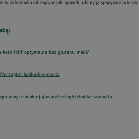
e w zależności od tego, w jaki sposób lubimy ją spożywać lub cz
atą:
ka-keto-lchf-optymalne-bez-glutenu-maki/
chf?c=tag&t=babka-bez-masla
-ogorkowy-z-babka-jajowata?c=tag&t=babka-jajowata