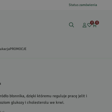
Status zamówienia
0
0
ukacja
PROMOCJE
a
ródło błonnika, dzięki któremu reguluje pracę jelit i
oziom glukozy i cholesterolu we krwi.