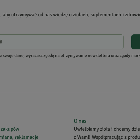
a, aby otrzymywać od nas wiedzę o ziołach, suplementach i zdrowi
re zakupiły produkt.
Dodaj opinię
c swoje dane, wyrażasz zgodę na otrzymywanie newslettera oraz zgody ma
egach" twarz jest wyraźnie ładniejsza!!!!;-) Faktycznie brudzi umywalkę, ale
O nas
 zakupów
Uwielbiamy zioła i chcemy dziel
miana, reklamacje
z Wami! Współpracując z prod