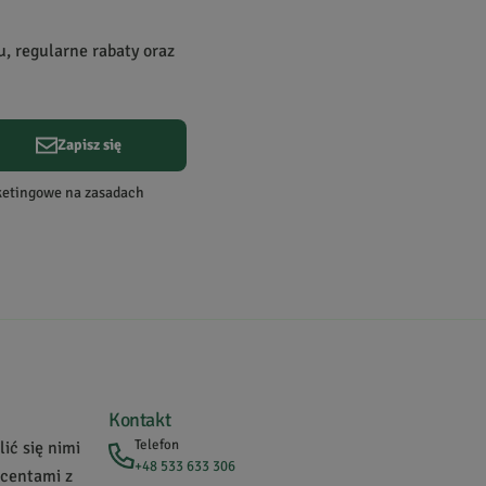
u, regularne rabaty oraz
Zapisz się
Data dodania:
19.12.2025
rketingowe na zasadach
 przy takich efektach to nie ma znaczenia.
Kontakt
Telefon
ić się nimi
+48 533 633 306
ucentami z