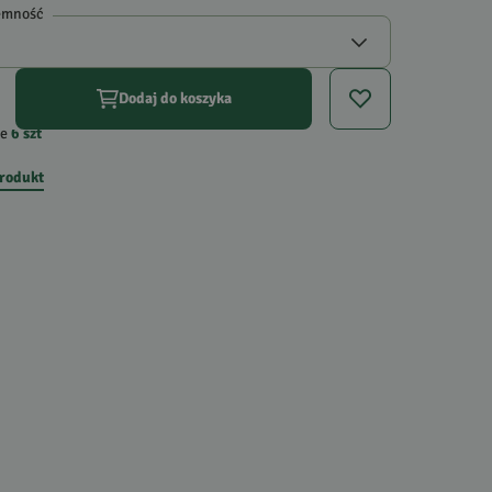
emność
Dodaj do koszyka
e
6
szt
produkt