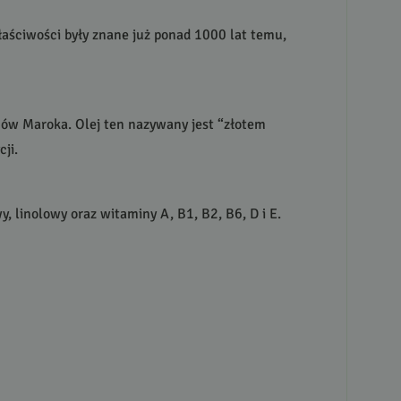
aściwości były znane już ponad 1000 lat temu,
nów Maroka. Olej ten nazywany jest “złotem
ji.
linolowy oraz witaminy A, B1, B2, B6, D i E.