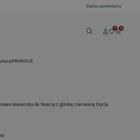
Status zamówienia
0
0
ukacja
PROMOCJE
owa maseczka do twarzy z glinką czerwoną Opcja
l
ość