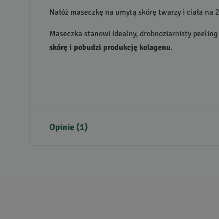
Nałóż maseczkę na umytą skórę twarzy i ciała na 
Maseczka stanowi idealny, drobnoziarnisty peeling
skórę i pobudzi produkcję kolagenu
.
Opinie (1)
5
5
/
5
4
3
2
1