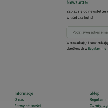
Newsletter
Zapisz się do newsletter
Powiadomienie
wieści zza kulis!
W naszej witrynie opinie mogą dodawać tylko osoby, któ
Hanna
5
Wprowadzając i zatwierdzają
określonych w
Regulaminie
Ta maseczka to po protu rewelacja!!!!! Po trzech "zabi
Informacje
Sklep
O nas
Regulamin
Formy płatności
Zwroty, wy