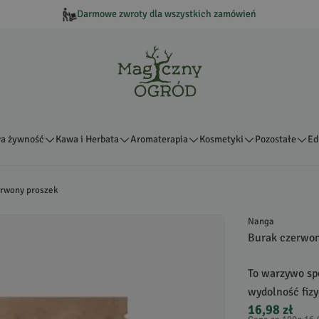
Darmowe zwroty dla wszystkich zamówień
a żywność
Kawa i Herbata
Aromaterapia
Kosmetyki
Pozostałe
Ed
erwony proszek
Nanga
Burak czerwon
To warzywo sp
wydolność fizy
16,98 zł