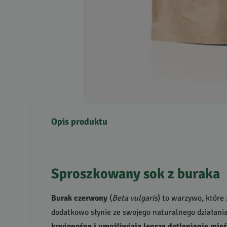
Opis produktu
Sproszkowany sok z buraka
Burak czerwony
(
Beta vulgaris
) to warzywo, któr
dodatkowo słynie ze swojego naturalnego działani
krwionośne i umożliwiają lepsze dotlenienie mię