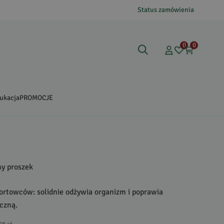
Status zamówienia
0
0
ukacja
PROMOCJE
y proszek
ortowców: solidnie odżywia organizm i poprawia
czną.