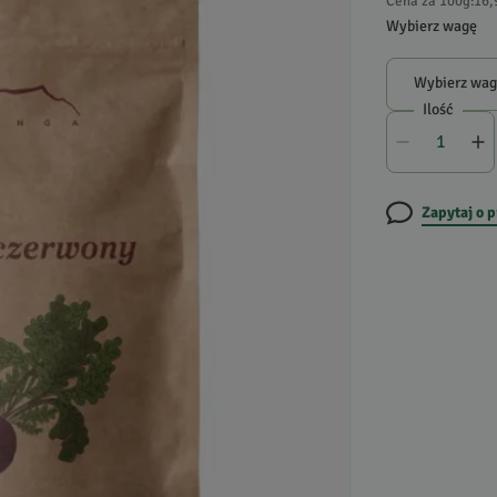
Cena za 100g
:
16,
Wybierz wagę
Wybierz wa
Ilość
Zapytaj o 