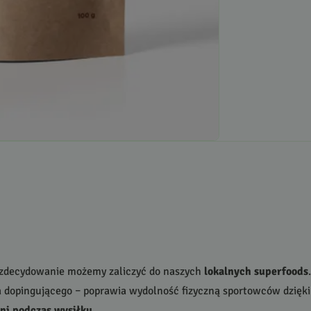
e zdecydowanie możemy zaliczyć do naszych
lokalnych superfoods
a dopingującego – poprawia wydolność fizyczną sportowców dzięk
śni podczas wysiłku
.