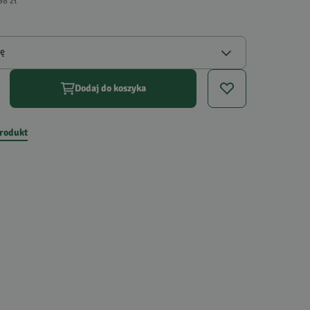
98 zł
gę
Dodaj do koszyka
produkt