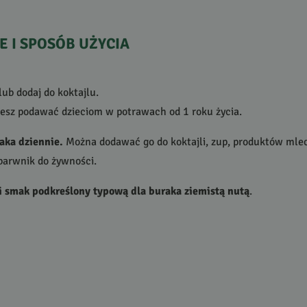
E
I
SPOSÓB
UŻYCIA
lub dodaj do koktajlu.
żesz podawać dzieciom w potrawach od 1 roku życia.
aka dziennie.
Można dodawać go do koktajli, zup, produktów mlec
 barwnik do żywności.
i smak podkreślony typową dla buraka ziemistą nutą
.