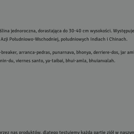
roślina jednoroczna, dorastająca do 30-40 cm wysokości. Występuj
 Azji Południowo-Wschodniej, południowych Indiach i Chinach.
breaker, arranca-pedras, punarnava, bhonya, derriere-dos, jar aml
in-du, viernes santo, ya-taibai, bhui-amla, bhuianvalah.
rzez nas produktów, dlatego testujemy każdą partię ziół w nasz