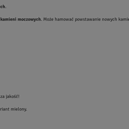
ych
.
 kamieni moczowych
. Może hamować powstawanie nowych kamien
za jakość!
riant mielony.