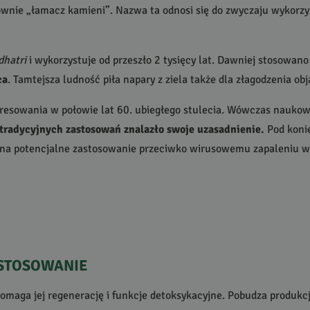
wnie „łamacz kamieni”. Nazwa ta odnosi się do zwyczaju wykorzys
dhatri
i wykorzystuje od przeszło 2 tysięcy lat. Dawniej stosowano
ca
. Tamtejsza ludność piła napary z ziela także dla złagodzenia o
eresowania w połowie lat 60. ubiegłego stulecia. Wówczas nauko
tradycyjnych zastosowań znalazło swoje uzasadnienie.
Pod konie
na potencjalne zastosowanie przeciwko wirusowemu zapaleniu wą
STOSOWANIE
omaga jej regenerację i funkcje detoksykacyjne. Pobudza produkcję