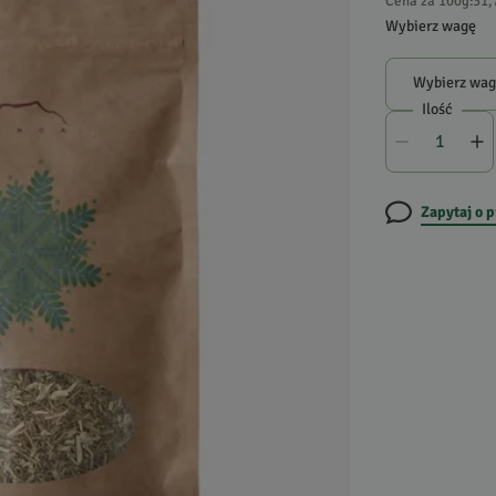
Cena za 100g
:
31,
Wybierz wagę
Wybierz wa
Ilość
Zapytaj o 