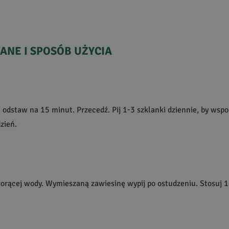
ANE
I
SPOSÓB
UŻYCIA
j i odstaw na 15 minut. Przecedź. Pij 1-3 szklanki dziennie, by w
zień.
 gorącej wody. Wymieszaną zawiesinę wypij po ostudzeniu. Stosuj 1