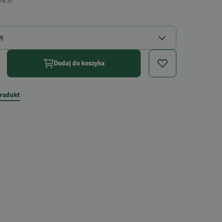
78 zł
gę
Dodaj do koszyka
produkt