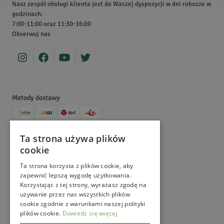
Wiśniewce, gdzie pracujemy w naturalny sposób – bez użycia
Nasz zespół obsługi klienta jest do Waszej dyspozycji w dni robocze w
pestycydów i chemicznych środków. Obecnie nie tylko
godzinach:
7:00-11:00 oraz 11:30-16:00
sprowadzamy, uprawiamy, zbieramy i sprzedajemy zioła, ale także
Obserwuj nas
dzielimy się wiedzą na ich temat. Zajrzyj na nasz Magiczny Blogród,
aby dowiedzieć się więcej!
Metody dostawy
Metody płatności
Ta strona używa plików
cookie
©
MagicznyOgród
2026
. All Right Reserved.
e-commerce platform by
Ta strona korzysta z plików cookie, aby
zapewnić lepszą wygodę użytkowania.
Korzystając z tej strony, wyrażasz zgodę na
używanie przez nas wszystkich plików
cookie zgodnie z warunkami naszej polityki
plików cookie.
Dowiedz się więcej