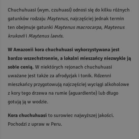
Chuchuhuasi (wym. czuhuasi) odnosi się do kilku różnych
gatunków rodzaju
Maytenus
, najczęściej jednak termin
ten obejmuje gatunki
Maytenus macrocarpa
,
Maytenus
krukovii
i
Maytenus laevis
.
W Amazonii kora chuchuhuasi wykorzystywana jest
bardzo wszechstronnie, a lokalni mieszańcy niezwykle ją
sobie cenią.
W niektórych rejonach chuchuhuasi
uważane jest także za afrodyzjak i tonik. Rdzenni
mieszkańcy przygotowują najczęściej wyciągi alkoholowe
z kory tego drzewa na rumie (aguardiente) lub długo
gotują ją w wodzie.
Kora chuchuhuasi
to surowiec najwyższej jakości.
Pochodzi z upraw w Peru.