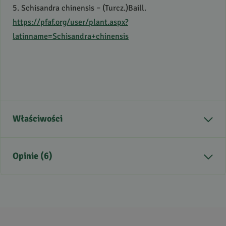
5. Schisandra chinensis – (Turcz.)Baill.
https://pfaf.org/user/plant.aspx?
latinname=Schisandra+chinensis
Właściwości
Część rośliny
owoc
Opinie (6)
Sposób zbioru
Z upraw
konwencjonalnych
Smak
słodki, gorzki, kwaśny,
4.5
/
5
cierpki
5
5
Zdrowie
Prawidłowa odporność,