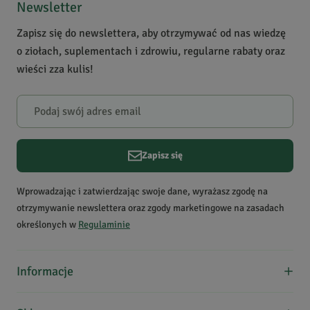
4
0
Newsletter
Chroniczne zmęczenie,
3
0
Stres, napięcie, Zdrowie
Zapisz się do newslettera, aby otrzymywać od nas wiedzę
2
1
skóry, Mocna wątroba
o ziołach, suplementach i zdrowiu, regularne rabaty oraz
1
0
wieści zza kulis!
Zastosowanie
pielęgnacja ciała,
pielęgnacja twarzy,
Powiadomienie
koncentracja, pamięć,
W naszej witrynie opinie mogą dodawać tylko osoby, które
myślenie, energia,
zakupiły produkt.
Dodaj opinię
odprężenie i nastrój
Zapisz się
Krótki opis produktu
Pozytywnie wpływa na
Kacper
G.
koncentrację, pamięć i
Data dodania:
31.05.2024
Wprowadzając i zatwierdzając swoje dane, wyrażasz zgodę na
5
zdolności poznawcze.
otrzymywanie newslettera oraz zgody marketingowe na zasadach
Przyczynia się do
określonych w
Regulaminie
utrzymania dobrego
Polecam owoc cytryńca premium zmiksować i spożywać
nastroju.
razem. Działanie POWER!
Informacje
O nas