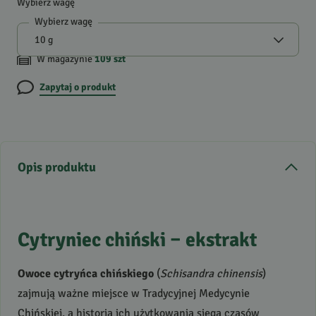
Wybierz wagę
Wybierz wagę
W magazynie
109
szt
Zapytaj o produkt
Opis produktu
Cytryniec chiński – ekstrakt
Owoce cytryńca chińskiego
(
Schisandra chinensis
)
zajmują ważne miejsce w Tradycyjnej Medycynie
Chińskiej, a historia ich użytkowania sięga czasów