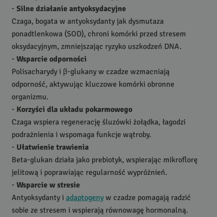
-
Silne działanie antyoksydacyjne
Czaga, bogata w antyoksydanty jak dysmutaza
ponadtlenkowa (
SOD
), chroni komórki przed stresem
oksydacyjnym, zmniejszając ryzyko uszkodzeń
DNA
.
-
Wsparcie odporności
Polisacharydy i β-glukany w czadze wzmacniają
odporność, aktywując kluczowe komórki obronne
organizmu.
-
Korzyści dla układu pokarmowego
Czaga wspiera regenerację śluzówki żołądka, łagodzi
podrażnienia i wspomaga funkcje wątroby.
-
Ułatwienie trawienia
Beta-glukan działa jako prebiotyk, wspierając mikroflorę
jelitową i poprawiając regularność wypróżnień.
-
Wsparcie w stresie
Antyoksydanty i
adaptogeny
w czadze pomagają radzić
sobie ze stresem i wspierają równowagę hormonalną.