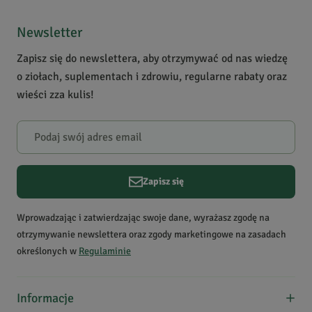
Jeszcze nikt nie ocenił tego produktu.
Bądź pierwszą osobą, która podzieli się opinią o tym
Newsletter
produkcie!
Zapisz się do newslettera, aby otrzymywać od nas wiedzę
Powiadomienie
o ziołach, suplementach i zdrowiu, regularne rabaty oraz
W naszej witrynie opinie mogą dodawać tylko osoby,
wieści zza kulis!
które zakupiły produkt.
Dodaj opinię
Zapisz się
Wprowadzając i zatwierdzając swoje dane, wyrażasz zgodę na
otrzymywanie newslettera oraz zgody marketingowe na zasadach
określonych w
Regulaminie
Informacje