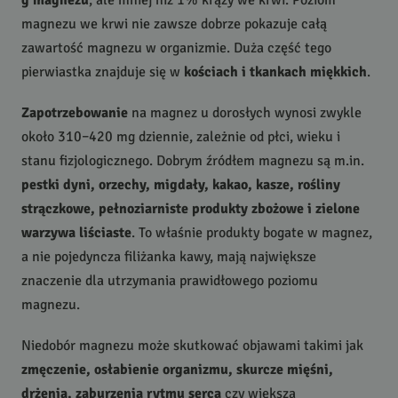
magnezu we krwi nie zawsze dobrze pokazuje całą
zawartość magnezu w organizmie. Duża część tego
pierwiastka znajduje się w
kościach i tkankach miękkich
.
Zapotrzebowanie
na magnez u dorosłych wynosi zwykle
około 310–420 mg dziennie, zależnie od płci, wieku i
stanu fizjologicznego. Dobrym źródłem magnezu są m.in.
pestki dyni, orzechy, migdały, kakao, kasze, rośliny
strączkowe, pełnoziarniste produkty zbożowe i zielone
warzywa liściaste
. To właśnie produkty bogate w magnez,
a nie pojedyncza filiżanka kawy, mają największe
znaczenie dla utrzymania prawidłowego poziomu
magnezu.
Niedobór magnezu może skutkować objawami takimi jak
zmęczenie, osłabienie organizmu, skurcze mięśni,
drżenia, zaburzenia rytmu serca
czy większa