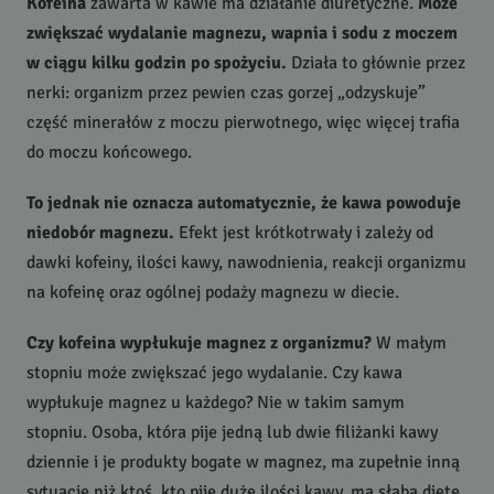
Kofeina
zawarta w kawie ma działanie diuretyczne.
Może
zwiększać wydalanie magnezu, wapnia i sodu z moczem
w ciągu kilku godzin po spożyciu.
Działa to głównie przez
nerki: organizm przez pewien czas gorzej „odzyskuje”
część minerałów z moczu pierwotnego, więc więcej trafia
do moczu końcowego.
To jednak nie oznacza automatycznie, że kawa powoduje
niedobór magnezu.
Efekt jest krótkotrwały i zależy od
dawki kofeiny, ilości kawy, nawodnienia, reakcji organizmu
na kofeinę oraz ogólnej podaży magnezu w diecie.
Czy kofeina wypłukuje magnez z organizmu?
W małym
stopniu może zwiększać jego wydalanie. Czy kawa
wypłukuje magnez u każdego? Nie w takim samym
stopniu. Osoba, która pije jedną lub dwie filiżanki kawy
dziennie i je produkty bogate w magnez, ma zupełnie inną
sytuację niż ktoś, kto pije duże ilości kawy, ma słabą dietę,