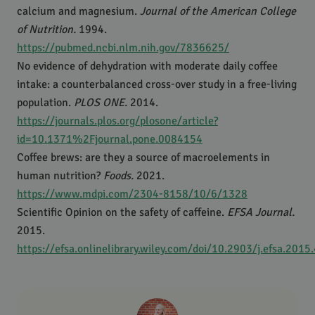
calcium and magnesium.
Journal of the American College
of Nutrition.
1994.
https://pubmed.ncbi.nlm.nih.gov/7836625/
No evidence of dehydration with moderate daily coffee
intake: a counterbalanced cross-over study in a free-living
population.
PLOS
ONE
.
2014.
https://journals.plos.org/plosone/article?
id=10.1371%2Fjournal.pone.0084154
Coffee brews: are they a source of macroelements in
human nutrition?
Foods.
2021.
https://www.mdpi.com/2304-8158/10/6/1328
Scientific Opinion on the safety of caffeine.
EFSA
Journal.
2015.
https://efsa.onlinelibrary.wiley.com/doi/10.2903/j.efsa.2015