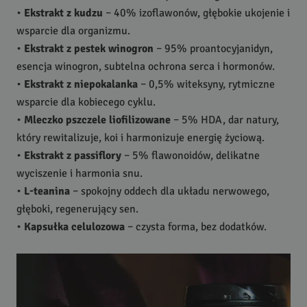
•
Ekstrakt z kudzu
– 40% izoflawonów, głębokie ukojenie i
wsparcie dla organizmu.
•
Ekstrakt z pestek winogron
– 95% proantocyjanidyn,
esencja winogron, subtelna ochrona serca i hormonów.
•
Ekstrakt z niepokalanka
– 0,5% witeksyny, rytmiczne
wsparcie dla kobiecego cyklu.
•
Mleczko pszczele liofilizowane
– 5%
HDA
, dar natury,
który rewitalizuje, koi i harmonizuje energię życiową.
•
Ekstrakt z passiflory
– 5% flawonoidów, delikatne
wyciszenie i harmonia snu.
•
L-teanina
– spokojny oddech dla układu nerwowego,
głęboki, regenerujący sen.
•
Kapsułka celulozowa
– czysta forma, bez dodatków.