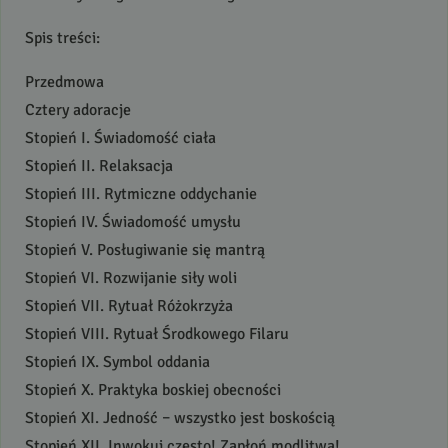
Spis treści:
Przedmowa
Cztery adoracje
Stopień I. Świadomość ciała
Stopień II. Relaksacja
Stopień
III
. Rytmiczne oddychanie
Stopień IV. Świadomość umysłu
Stopień V. Posługiwanie się mantrą
Stopień VI. Rozwijanie siły woli
Stopień
VII
. Rytuał Różokrzyża
Stopień
VIII
. Rytuał Środkowego Filaru
Stopień IX. Symbol oddania
Stopień X. Praktyka boskiej obecności
Stopień XI. Jedność – wszystko jest boskością
Stopień
XII
. Inwokuj często! Zapłoń modlitwą!