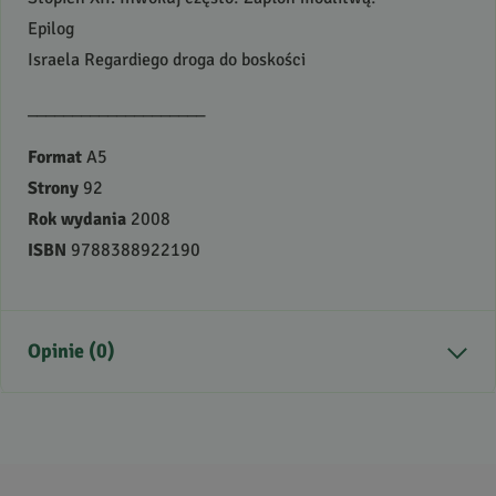
Epilog
Israela Regardiego droga do boskości
____________________
Format
A5
Strony
92
Rok wydania
2008
ISBN
9788388922190
Opinie (0)
Brak opinii
Jeszcze nikt nie ocenił tego produktu.