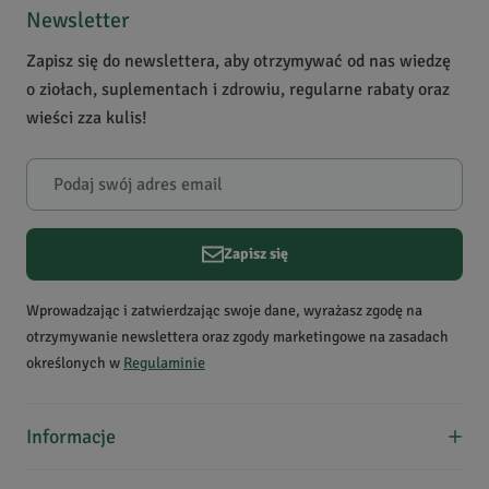
Bądź pierwszą osobą, która podzieli się opinią o tym
Newsletter
produkcie!
Zapisz się do newslettera, aby otrzymywać od nas wiedzę
Powiadomienie
o ziołach, suplementach i zdrowiu, regularne rabaty oraz
W naszej witrynie opinie mogą dodawać tylko osoby,
wieści zza kulis!
które zakupiły produkt.
Dodaj opinię
Zapisz się
Wprowadzając i zatwierdzając swoje dane, wyrażasz zgodę na
otrzymywanie newslettera oraz zgody marketingowe na zasadach
określonych w
Regulaminie
Informacje