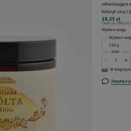
odświeżające 
koloryt cery i
19,35 zł
Cena za 100g
:
12,
Wybierz wagę
Wybierz wa
Ilość
W magazyni
Zapytaj o 