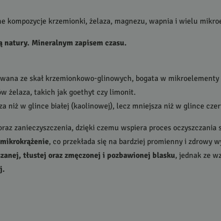
lne kompozycje krzemionki, żelaza, magnezu, wapnia i wielu mikr
ą natury. Mineralnym zapisem czasu.
iwana ze skał krzemionkowo-glinowych, bogata w mikroelementy i 
 żelaza, takich jak goethyt czy limonit.
 niż w glince białej (kaolinowej), lecz mniejsza niż w glince czer
raz zanieczyszczenia, dzięki czemu wspiera proces oczyszczania 
 mikrokrążenie
, co przekłada się na bardziej promienny i zdrowy w
zanej, tłustej oraz zmęczonej i pozbawionej blasku
, jednak ze w
j.