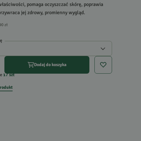
właściwości, pomaga oczyszczać skórę, poprawia
 przywraca jej zdrowy, promienny wygląd.
90 zł
gę
Dodaj do koszyka
e
17
szt
produkt