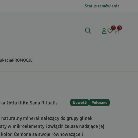
Status zamówienia
0
0
ukacja
PROMOCJE
ka żółta Illite Sana Ritualis
Nowość
Polecane
o naturalny minerał należący do grupy glinek
gaty w mikroelementy i związki żelaza nadające jej
ty kolor. Ceniona za swoje równoważące i