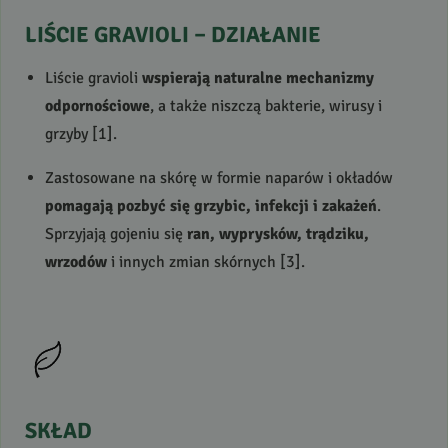
LIŚCIE
GRAVIOLI
–
DZIAŁANIE
Liście gravioli
wspierają naturalne mechanizmy
odpornościowe
, a także niszczą bakterie, wirusy i
grzyby [1].
Zastosowane na skórę w formie naparów i okładów
pomagają pozbyć się grzybic, infekcji i zakażeń
.
Sprzyjają gojeniu się
ran, wyprysków, trądziku,
wrzodów
i innych zmian skórnych [3].
SKŁAD