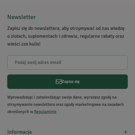
pielęgnacja twarzy, rany i
5
1
otarcia, trądzik
4
0
Newsletter
Krótki opis produktu
Odkaża i pielęgnuje skórę,
3
0
Zapisz się do newslettera, aby otrzymywać od nas wiedzę
przyspiesza jej gojenie,
2
0
o ziołach, suplementach i zdrowiu, regularne rabaty oraz
łagodzi obrzęki.
1
0
wieści zza kulis!
Stosowano ją dawniej w
malarii i cukrzycy.
Powiadomienie
W naszej witrynie opinie mogą dodawać tylko osoby, które
zakupiły produkt.
Dodaj opinię
Zapisz się
Mirosław
Data dodania:
26.01.2026
Wprowadzając i zatwierdzając swoje dane, wyrażasz zgodę na
5
otrzymywanie newslettera oraz zgody marketingowe na zasadach
określonych w
Regulaminie
Bardzo wartościowe zioło i dobrej jakości produkt.
Polecam
Informacje