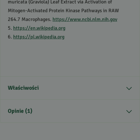
muricata (Graviola) Leaf Extract via Activation of
Mitogen-Activated Protein Kinase Pathways in
RAW
264.7 Macrophages.
https://www.ncbi.nlm.nih.gov
5.
https://en.wikipedia.org
6.
https://pl.wikipedia.org
Właściwości
Część rośliny
liść
Opinie (1)
Kraj pochodzenia
Indie
Zdrowie
Prawidłowa odporność
Zastosowanie
pielęgnacja ciała,
5
/
5