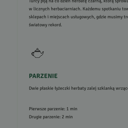
Turcy piją na co dzień herbatę czarną, którą spro
w licznych herbaciarniach. Każdemu spotkaniu towa
sklepach i miejscach usługowych, gdzie musimy tro
światowy rekord.
PARZENIE
Dwie płaskie łyżeczki herbaty zalej szklanką wrząc
Pierwsze parzenie: 1 min
Drugie parzenie: 2 min