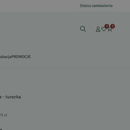
Status zamówienia
0
0
ukacja
PROMOCJE
a - turecka
73 zł
gę