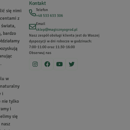
Kontakt
Telefon
ić się nimi
+48 533 633 306
ucentami z
Email
 świata,
sklep@magicznyogrod.pl
, bardzo
Data dodania:
28.02.2024
Nasz zespół obsługi klienta jest do Waszej
ółdziałamy
dyspozycji w dni robocze w godzinach:
7:00-11:00 oraz 11:30-16:00
pozyskują
Obserwuj nas
zanując
.
olu w
Data dodania:
20.03.2023
 naturalny
 i
nie tylko
e do Assam. Liście bardzo ładnie rozwijają się więc
ramy i
ielimy się
a nasz