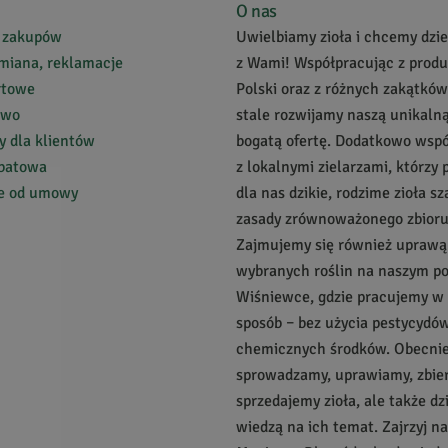
O nas
 zakupów
Uwielbiamy zioła i chcemy dziel
miana, reklamacje
z Wami! Współpracując z prod
rtowe
Polski oraz z różnych zakątków
two
stale rozwijamy naszą unikalną
 dla klientów
bogatą ofertę. Dodatkowo wsp
abatowa
z lokalnymi zielarzami, którzy 
ie od umowy
dla nas dzikie, rodzime zioła s
znym Ogrodzie.
zasady zrównoważonego zbioru
Zajmujemy się również uprawą
wybranych roślin na naszym p
Wiśniewce, gdzie pracujemy w
sposób – bez użycia pestycydów
chemicznych środków. Obecnie 
mocy można sobie regulować (od słabej do bardzo mocnej) w przeciwieństwi
sprowadzamy, uprawiamy, zbie
erbaty.
sprzedajemy zioła, ale także dz
wiedzą na ich temat. Zajrzyj n