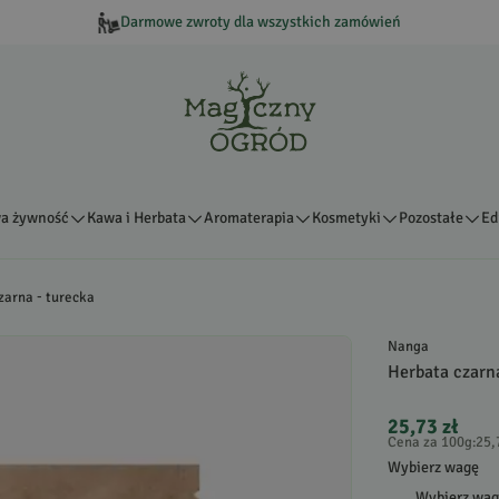
Darmowe zwroty dla wszystkich zamówień
a żywność
Kawa i Herbata
Aromaterapia
Kosmetyki
Pozostałe
Ed
zarna - turecka
Nanga
Herbata czarn
25,73 zł
Cena za 100g
:
25,
Wybierz wagę
Wybierz wa