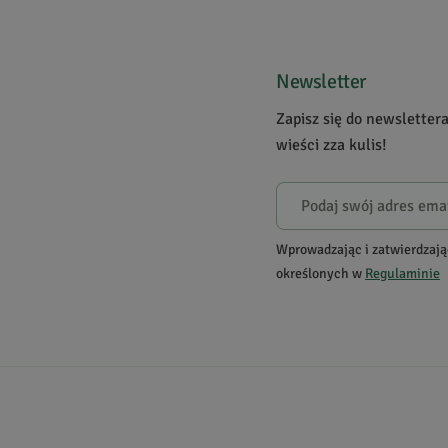
3
2
1
Newsletter
Zapisz się do newsletter
Powiadomienie
wieści zza kulis!
W naszej witrynie opinie mogą dodawać tylko osoby, któ
Kamila
B.
5
Wprowadzając i zatwierdzają
określonych w
Regulaminie
Bardzo dobra herbata, nieporównywalna do tych w tor
Czesław
L.
5