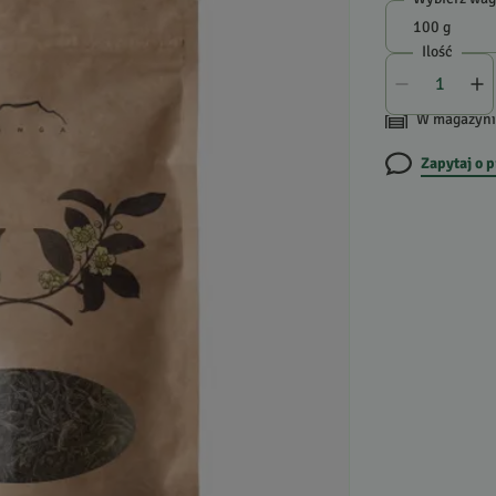
Ilość
W magazyni
Zapytaj o 