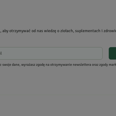
a, aby otrzymywać od nas wiedzę o ziołach, suplementach i zdrowi
re zakupiły produkt.
Dodaj opinię
c swoje dane, wyrażasz zgodę na otrzymywanie newslettera oraz zgody ma
ebkach.