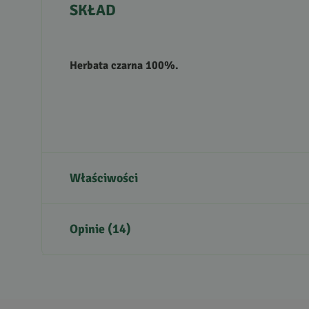
SKŁAD
Herbata czarna 100%.
Właściwości
Kraj pochodzenia
Opinie (14)
5
5
/
5
4