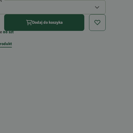
Dodaj do koszyka
e
88
szt
produkt