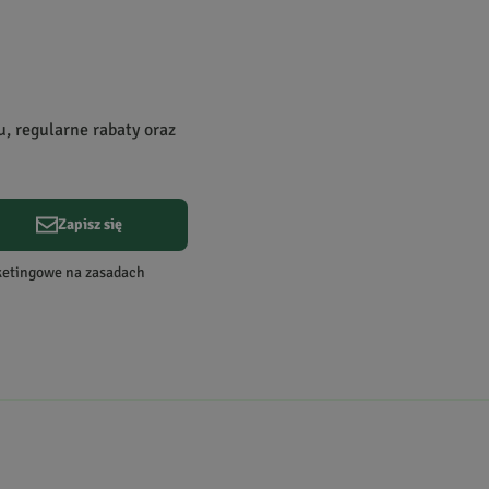
0
0
0
u, regularne rabaty oraz
Zapisz się
Data dodania:
18.09.2024
rketingowe na zasadach
Data dodania:
13.05.2024