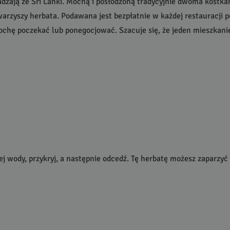
wadzają ze Sri Lanki. Mocną i posłodzoną tradycyjnie dwoma kostk
rzyszy herbata. Podawana jest bezpłatnie w każdej restauracji p
chę poczekać lub ponegocjować. Szacuje się, że jeden mieszkaniec
ej wody, przykryj, a następnie odcedź. Tę herbatę możesz zaparzyć