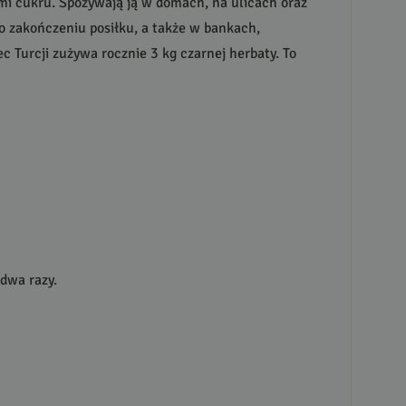
ami cukru. Spożywają ją w domach, na ulicach oraz
o zakończeniu posiłku, a także w bankach,
 Turcji zużywa rocznie 3 kg czarnej herbaty. To
 dwa razy.