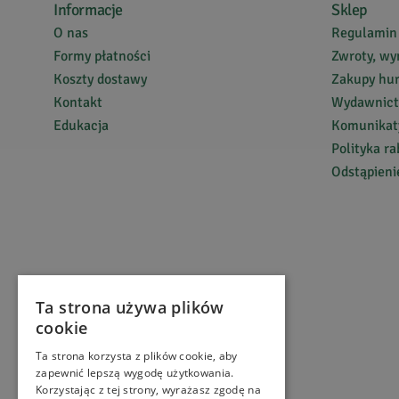
Informacje
Sklep
Jakość jak zawsze w Magicznym Ogrodzie doskonała!
O nas
Regulamin
Formy płatności
Zwroty, wy
Koszty dostawy
Zakupy hu
Czesław
L.
Kontakt
Wydawnic
5
Edukacja
Komunikaty
Polityka r
Odstąpien
Świetna herbata, kupujemy już stale właśnie w Magic
Magdalena
C.
5
Ta strona używa plików
cookie
W moim odczuciu smaczna i co dla mnie ważne stopień 
wystarczy jedną małą łyżeczkę, aby poczuć smak tej h
Ta strona korzysta z plików cookie, aby
zapewnić lepszą wygodę użytkowania.
Korzystając z tej strony, wyrażasz zgodę na