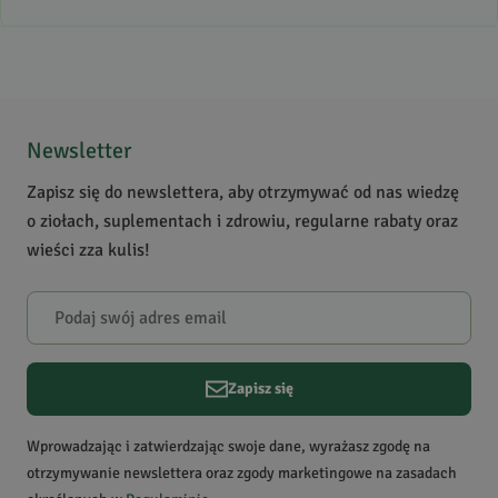
Brak opinii
Jeszcze nikt nie ocenił tego produktu.
Bądź pierwszą osobą, która podzieli się opinią o tym
Newsletter
produkcie!
Zapisz się do newslettera, aby otrzymywać od nas wiedzę
Powiadomienie
o ziołach, suplementach i zdrowiu, regularne rabaty oraz
W naszej witrynie opinie mogą dodawać tylko osoby,
wieści zza kulis!
które zakupiły produkt.
Dodaj opinię
Zapisz się
Wprowadzając i zatwierdzając swoje dane, wyrażasz zgodę na
otrzymywanie newslettera oraz zgody marketingowe na zasadach