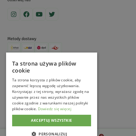
Obserwuj nas
dzielimy się wiedzą na ich temat. Zajrzyj na nasz Magiczny Blogród,
aby dowiedzieć się więcej!
Metody dostawy
Metody płatności
Ta strona używa plików
cookie
©
MagicznyOgród
2026
. All Right Reserved.
e-commerce platform by
Ta strona korzysta z plików cookie, aby
zapewnić lepszą wygodę użytkowania.
Korzystając z tej strony, wyrażasz zgodę na
używanie przez nas wszystkich plików
cookie zgodnie z warunkami naszej polityki
plików cookie.
Dowiedz się więcej
AKCEPTUJ WSZYSTKIE
PERSONALIZUJ