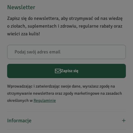
Prawidłowy cukier
4
0
Newsletter
Zastosowanie
odchudzanie, oczyszczanie
3
0
Zapisz się do newslettera, aby otrzymywać od nas wiedzę
organizmu
2
0
o ziołach, suplementach i zdrowiu, regularne rabaty oraz
1
0
Krótki opis produktu
Inaczej pstrolistka
wieści zza kulis!
sercowata. Wspomaga
organizm w zwalczaniu
Powiadomienie
szerokiego spektrum
W naszej witrynie opinie mogą dodawać tylko osoby, które
bakterii, wirusów i
zakupiły produkt.
Dodaj opinię
grzybów.
Zapisz się
PAWEŁ
Data dodania:
08.05.2026
Wprowadzając i zatwierdzając swoje dane, wyrażasz zgodę na
5
otrzymywanie newslettera oraz zgody marketingowe na zasadach
określonych w
Regulaminie
Bardzo dobry produkt. Polecam
Informacje
Czesław
L.