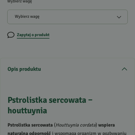
Wybierz wagę
Wybierz wagę
Zapytaj o produkt
Opis produktu
Pstrolistka sercowata –
houttuynia
Pstrolistka sercowata
(
Houttuynia cordata
)
wspiera
naturalną odporność
i wspomaga organizm w pozbywaniu