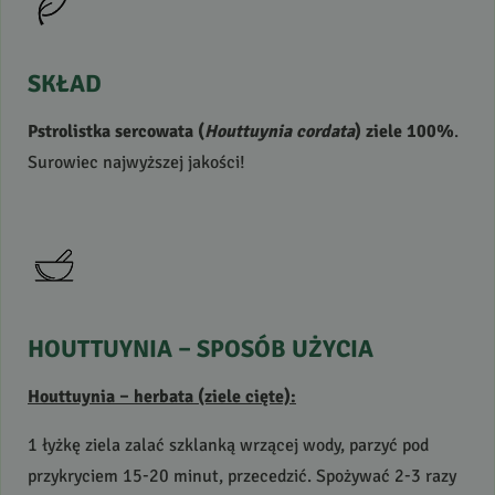
SKŁAD
Pstrolistka sercowata (
Houttuynia cordata
) ziele 100%
.
Surowiec najwyższej jakości!
HOUTTUYNIA
–
SPOSÓB
UŻYCIA
Houttuynia – herbata (ziele cięte):
1 łyżkę ziela zalać szklanką wrzącej wody, parzyć pod
przykryciem 15-20 minut, przecedzić. Spożywać 2-3 razy