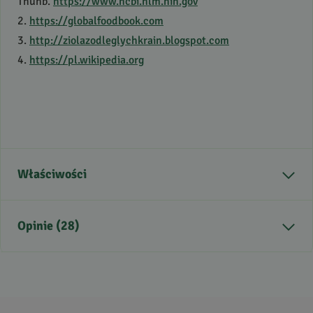
Thunb.
https://www.ncbi.nlm.nih.gov
2.
https://globalfoodbook.com
3.
http://ziolazodleglychkrain.blogspot.com
4.
https://pl.wikipedia.org
Właściwości
Część rośliny
ziele
Opinie (28)
Sposób zbioru
Z upraw
konwencjonalnych
Kraj pochodzenia
Chiny
5
/
5
Zdrowie
Prawidłowa odporność,
5
28