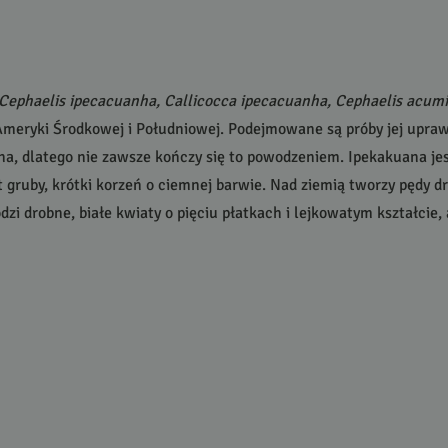
Cephaelis ipecacuanha, Callicocca ipecacuanha, Cephaelis acumi
Ameryki Środkowej i Południowej. Podejmowane są próby jej upraw
redna, dlatego nie zawsze kończy się to powodzeniem. Ipekakuana 
yt gruby, krótki korzeń o ciemnej barwie. Nad ziemią tworzy pędy d
i drobne, białe kwiaty o pięciu płatkach i lejkowatym kształcie,