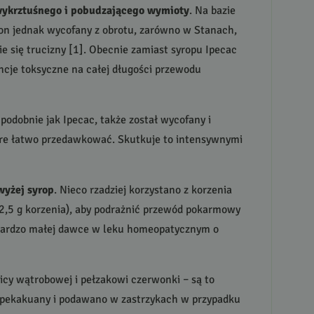
 wykrztuśnego i pobudzającego wymioty
. Na bazie
 on jednak wycofany z obrotu, zarówno w Stanach,
ie się trucizny [1]. Obecnie zamiast syropu Ipecac
ncje toksyczne na całej długości przewodu
podobnie jak Ipecac, także został wycofany i
óre łatwo przedawkować. Skutkuje to intensywnymi
wyżej syrop
. Nieco rzadziej korzystano z korzenia
(2,5 g korzenia), aby podrażnić przewód pokarmowy
w bardzo małej dawce w leku homeopatycznym o
icy wątrobowej i pełzakowi czerwonki – są to
 ipekakuany i podawano w zastrzykach w przypadku