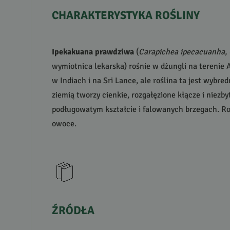
CHARAKTERYSTYKA
ROŚLINY
Ipekakuana prawdziwa
(
Carapichea ipecacuanha, 
wymiotnica lekarska) rośnie w dżungli na terenie 
w Indiach i na Sri Lance, ale roślina ta jest wyb
ziemią tworzy cienkie, rozgałęzione kłącze i niezb
podługowatym kształcie i falowanych brzegach. Rodz
owoce.
ŹRÓDŁA