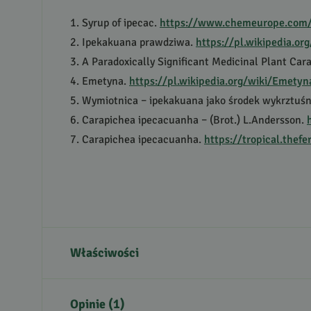
1. Syrup of ipecac.
https://www.chemeurope.com/
2. Ipekakuana prawdziwa.
https://pl.wikipedia.o
3. A Paradoxically Significant Medicinal Plant Ca
4. Emetyna.
https://pl.wikipedia.org/wiki/Emetyn
5. Wymiotnica – ipekakuana jako środek wykrztuś
6. Carapichea ipecacuanha – (Brot.) L.Andersson.
7. Carapichea ipecacuanha.
https://tropical.thef
Właściwości
Kraj pochodzenia
Opinie (1)