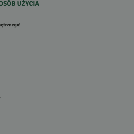
OSÓB
UŻYCIA
nętrznego!
.