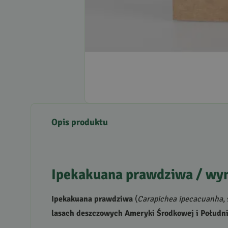
Opis produktu
Ipekakuana prawdziwa / wym
Ipekakuana prawdziwa
(
Carapichea ipecacuanha
,
lasach deszczowych Ameryki Środkowej i Połudn