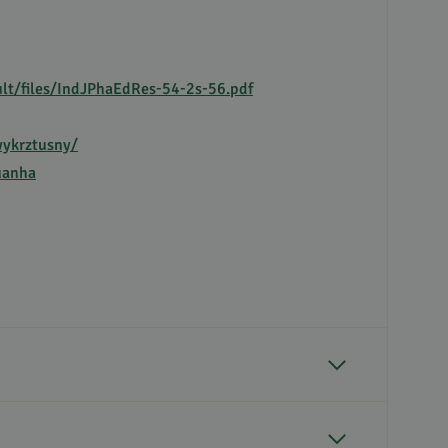
ult/files/IndJPhaEdRes-54-2s-56.pdf
wykrztusny/
uanha