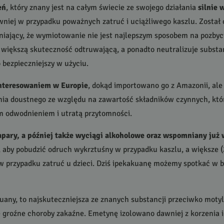
eń
, który znany jest na całym świecie ze swojego działania
silnie
wniej w przypadku poważnych zatruć i uciążliwego kaszlu. Został
aśniający, że wymiotowanie nie jest najlepszym sposobem na pozbyc
 większą skuteczność odtruwającą, a ponadto neutralizuje substa
 bezpieczniejszy w użyciu.
interesowaniem w Europie
, dokąd importowano go z Amazonii, ale 
ania doustnego ze względu na zawartość składników czynnych, kt
 odwodnieniem i utratą przytomności.
apary, a później także wyciągi alkoholowe oraz wspomniany już 
, aby pobudzić odruch wykrztuśny w przypadku kaszlu, a większe 
e w przypadku zatruć u dzieci. Dziś ipekakuanę możemy spotkać 
uany, to najskuteczniejsza ze znanych substancji przeciwko motyl
e groźne choroby zakaźne. Emetynę izolowano dawniej z korzenia