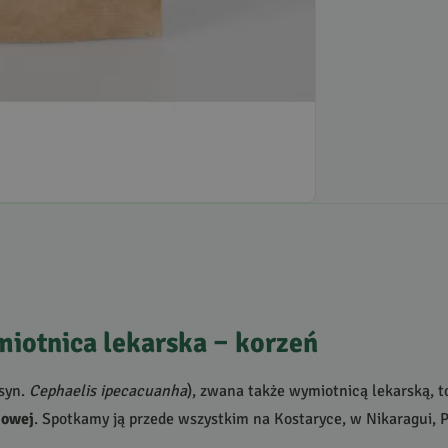
iotnica lekarska – korzeń
 syn.
Cephaelis ipecacuanha
), zwana także wymiotnicą lekarską, t
iowej
. Spotkamy ją przede wszystkim na Kostaryce, w Nikaragui, P