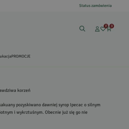
Status zamówienia
0
0
ukacja
PROMOCJE
awdziwa korzeń
kakuany pozyskiwano dawniej syrop Ipecac o silnym
otnym i wykrztuśnym. Obecnie już się go nie