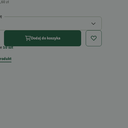
,60 zł
gę
Dodaj do koszyka
e
10
szt
produkt