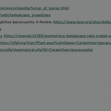
en/encyclopedia/Syrup_of_ipecac.html
rg/wiki/Ipekakuana_prawdziwa
rapichea ipecacuanha: A Review.
https://www.ijper.org/sites/defa
a
ny.
https://rozanski.li/389/wymiotnica-ipekakuana-jako-srodek-
https://pfaf.org/User/Plant.aspx?LatinName=Carapichea+ipecac
erns.info/viewtropical.php?id=Carapichea+ipecacuanha
Brazylia