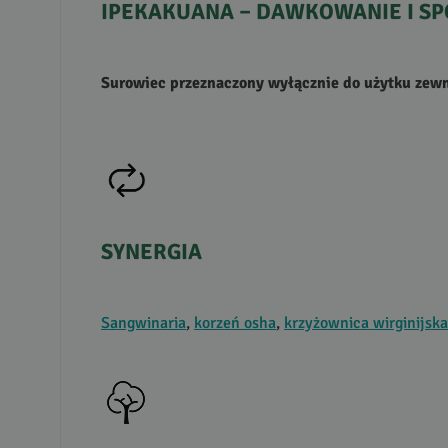
IPEKAKUANA
–
DAWKOWANIE
I
SP
Surowiec przeznaczony wyłącznie do użytku zew
SYNERGIA
Sangwinaria
,
korzeń osha
,
krzyżownica wirginijska