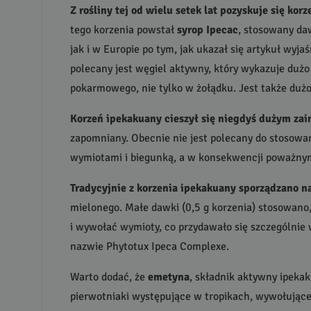
Z rośliny tej od wielu setek lat pozyskuje się korz
tego korzenia powstał
syrop Ipecac
, stosowany da
jak i w Europie po tym, jak ukazał się artykuł wyj
polecany jest węgiel aktywny, który wykazuje dużo
pokarmowego, nie tylko w żołądku. Jest także dużo
Korzeń ipekakuany cieszył się niegdyś dużym za
zapomniany. Obecnie nie jest polecany do stosow
wymiotami i biegunką, a w konsekwencji poważnym
Tradycyjnie z korzenia ipekakuany sporządzano n
mielonego. Małe dawki (0,5 g korzenia) stosowano
i wywołać wymioty, co przydawało się szczególni
nazwie Phytotux Ipeca Complexe.
Warto dodać, że
emetyna
, składnik aktywny ipekak
pierwotniaki występujące w tropikach, wywołując