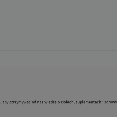
liść
Ekwador
przyprawa
Te duże liście pachną słodko
składnikiem herbat lub cieka
rodukcie!
, które zakupiły produkt.
Dodaj opinię
a, aby otrzymywać od nas wiedzę o ziołach, suplementach i zdrowi