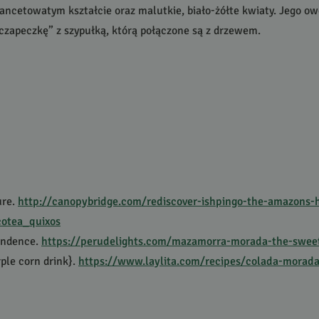
lancetowatym kształcie oraz malutkie, biało-żółte kwiaty. Jego ow
czapeczkę” z szypułką, którą połączone są z drzewem.
ure.
http://canopybridge.com/rediscover-ishpingo-the-amazons-
cotea_quixos
endence.
https://perudelights.com/mazamorra-morada-the-sweet
ple corn drink}.
https://www.laylita.com/recipes/colada-morad