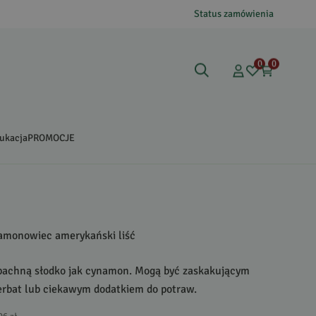
Status zamówienia
0
0
ukacja
PROMOCJE
namonowiec amerykański liść
e pachną słodko jak cynamon. Mogą być zaskakującym
erbat lub ciekawym dodatkiem do potraw.