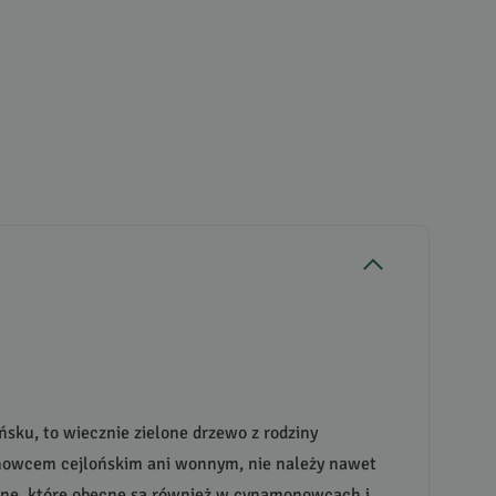
ńsku, to wiecznie zielone drzewo z rodziny
onowcem cejlońskim ani wonnym, nie należy nawet
tne, które obecne są również w cynamonowcach i