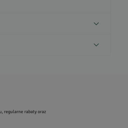
 jak cynamon. Mogą być zaskakującym
wym dodatkiem do potraw.
u, regularne rabaty oraz