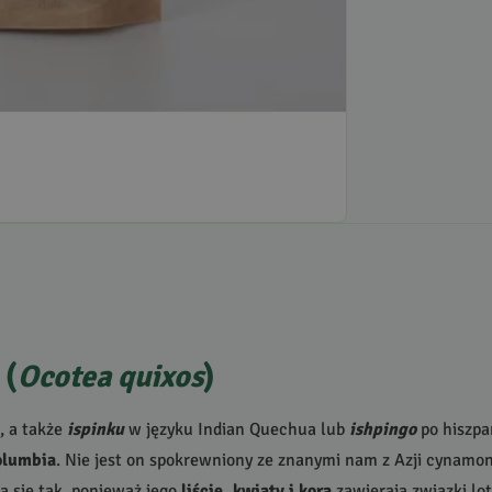
 (
Ocotea quixos
)
, a także
ispinku
w języku Indian Quechua lub
ishpingo
po hiszpa
olumbia
. Nie jest on spokrewniony ze znanymi nam z Azji cynam
a się tak, ponieważ jego
liście, kwiaty i kora
zawierają związki lo