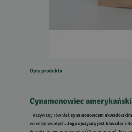
Opis produktu
Cynamonowiec amerykański
- nazywany również
cynamonowcem ekwadorskim
wawrzynowatych.
Jego ojczyzną jest Ekwador i K
do rodzaju cynamonowców (
Cinnamomum
). Nazyw