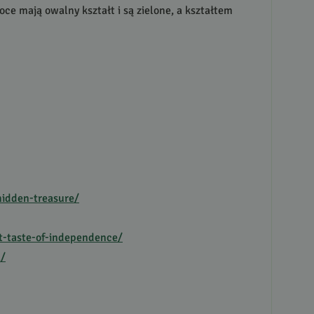
oce mają owalny kształt i są zielone, a kształtem
hidden-treasure/
-taste-of-independence/
a/