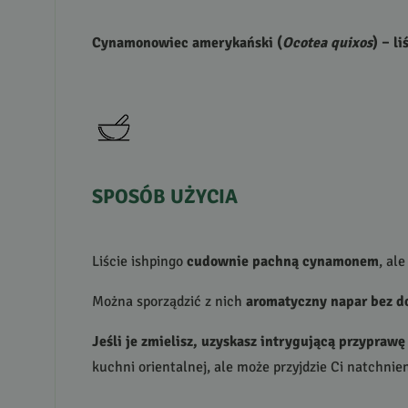
Cynamonowiec amerykański (
Ocotea quixos
) – l
SPOSÓB
UŻYCIA
Liście ishpingo
cudownie pachną cynamonem
, al
Można sporządzić z nich
aromatyczny napar bez do
Jeśli je zmielisz, uzyskasz intrygującą przyprawę
kuchni orientalnej, ale może przyjdzie Ci natchni