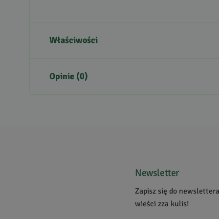
Właściwości
Część rośliny
Opinie (0)
Kraj pochodzenia
Zastosowanie
Krótki opis produktu
Brak opinii
Jeszcze nikt nie ocenił tego produktu.
Bądź pierwszą osobą, która podzieli się opinią o tym p
Powiadomienie
Newsletter
W naszej witrynie opinie mogą dodawać tylko osoby
Zapisz się do newsletter
wieści zza kulis!