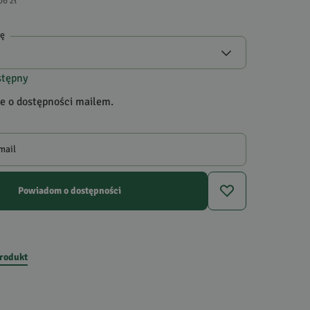
06 zł
gę
stępny
 o dostępności mailem.
mail
Powiadom o dostępności
produkt