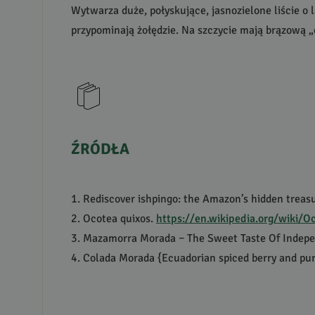
Wytwarza duże, połyskujące, jasnozielone liście o 
przypominają żołędzie. Na szczycie mają brązową „
ŹRÓDŁA
1. Rediscover ishpingo: the Amazon’s hidden treas
2. Ocotea quixos.
https://en.wikipedia.org/wiki/O
3. Mazamorra Morada – The Sweet Taste Of Indep
4. Colada Morada {Ecuadorian spiced berry and pur