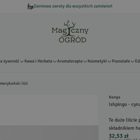
Darmowe zwroty dla wszystkich zamówień
a żywność
Kawa i Herbata
Aromaterapia
Kosmetyki
Pozostałe
Ed
merykański liść
Nanga
Ishpingo - cy
Te duże liści
składnikiem h
32,53 zł