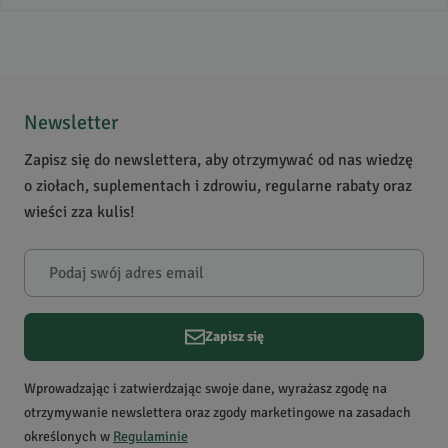
4.8
/
5
5
8
4
0
Newsletter
3
1
Zapisz się do newslettera, aby otrzymywać od nas wiedzę
2
0
o ziołach, suplementach i zdrowiu, regularne rabaty oraz
1
0
wieści zza kulis!
Powiadomienie
W naszej witrynie opinie mogą dodawać tylko osoby, które
zakupiły produkt.
Dodaj opinię
Zapisz się
Dawid
Data dodania:
19.05.2026
Wprowadzając i zatwierdzając swoje dane, wyrażasz zgodę na
3
otrzymywanie newslettera oraz zgody marketingowe na zasadach
określonych w
Regulaminie