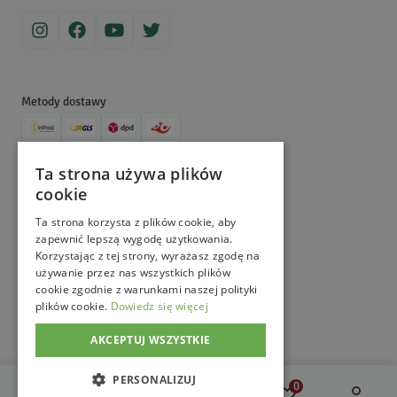
5
aby dowiedzieć się więcej!
Odprężające i odświeżające, niezbyt intensywny zapach
długo utrzymuje się w zamkniętym pomieszczeniu
Metody dostawy
Metody płatności
Hanna
G.
Data dodania:
21.10.2019
Ta strona używa plików
5
cookie
©
MagicznyOgród
2026
. All Right Reserved.
e-commerce platform by
Ta strona korzysta z plików cookie, aby
zapewnić lepszą wygodę użytkowania.
Polecam
Korzystając z tej strony, wyrażasz zgodę na
używanie przez nas wszystkich plików
cookie zgodnie z warunkami naszej polityki
plików cookie.
Janusz
G.
Dowiedz się więcej
Data dodania:
30.09.2019
5
AKCEPTUJ WSZYSTKIE
PERSONALIZUJ
0
0
Przyjemny zapach polecam każde z tej serii