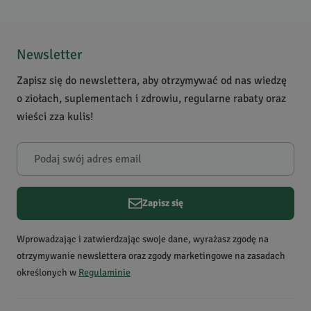
5
/
5
5
2
4
0
Newsletter
3
0
Zapisz się do newslettera, aby otrzymywać od nas wiedzę
2
0
o ziołach, suplementach i zdrowiu, regularne rabaty oraz
1
0
wieści zza kulis!
Powiadomienie
W naszej witrynie opinie mogą dodawać tylko osoby, które
zakupiły produkt.
Dodaj opinię
Zapisz się
Larysa
D.
Data dodania:
17.07.2020
Wprowadzając i zatwierdzając swoje dane, wyrażasz zgodę na
5
otrzymywanie newslettera oraz zgody marketingowe na zasadach
określonych w
Regulaminie
Dla mnie rewelacja!