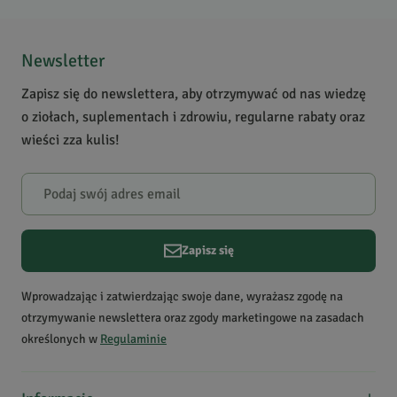
5
/
5
5
1
4
0
Newsletter
3
0
Zapisz się do newslettera, aby otrzymywać od nas wiedzę
2
0
o ziołach, suplementach i zdrowiu, regularne rabaty oraz
1
0
wieści zza kulis!
Powiadomienie
W naszej witrynie opinie mogą dodawać tylko osoby, które
zakupiły produkt.
Dodaj opinię
Zapisz się
Kinga
Data dodania:
04.05.2026
Wprowadzając i zatwierdzając swoje dane, wyrażasz zgodę na
5
otrzymywanie newslettera oraz zgody marketingowe na zasadach
określonych w
Regulaminie
Polecam. Piękny zapach