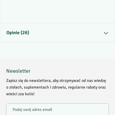
Opinie (26)
5
/
5
5
25
4
1
Newsletter
3
0
Zapisz się do newslettera, aby otrzymywać od nas wiedzę
2
0
o ziołach, suplementach i zdrowiu, regularne rabaty oraz
1
0
wieści zza kulis!
Powiadomienie
W naszej witrynie opinie mogą dodawać tylko osoby, które