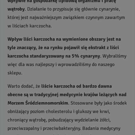
wpływie na gospodarkę lipidową organizmu i pracę
wątroby
. Działanie to przypisuje się głównie cynarynie,
której jest najważniejszym związkiem czynnym zawartym
w liściach karczocha.
Wpływ liści karczocha na wymienione obszary jest na
tyle znaczący, że na rynku pojawił się ekstrakt z liści
karczocha standaryzowany na 5% cynaryny
. Wybraliśmy
więc dla was najlepszy i wprowadziliśmy do naszego
sklepu.
Warto dodać, że
liście karczocha od bardzo dawna
obecne są w tradycyjnej medycynie krajów leżących nad
Morzem Śródziemnomorskim
. Stosowane były jako środek
obniżający poziom cholesterolu i glukozy we krwi,
chroniący wątrobę, pobudzający wydzielanie żółci,
przeciwzapalny i przeciwbakteryjny. Badania medycyny