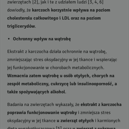
zwierzętach [2], jak i te z udziałem ludzi [3, 4, 6]
dowiodły, że
karczoch korzystnie wpływa na poziom
cholesterolu całkowitego i
LDL
oraz na poziom
triglicerydów
.
Ochronny wpływ na wątrobę
Ekstrakt z karczocha działa ochronnie na wątrobę,
zmniejszając stres oksydacyjny w jej tkance i wspierając
jej funkcjonowanie w chorobach metabolicznych.
Wzmacnia zatem wątrobę u osób otyłych, chorych na
zespół metaboliczny, cukrzycę lub insulinooporność, a
także spożywających alkohol
.
Badania na zwierzętach wykazały, że
ekstrakt z karczocha
poprawia funkcjonowanie wątroby
i zmniejsza stres
oksydacyjny w jej tkance
u zwierząt otyłych
i karmionych
dietą wysokotłuszczową [5] oraz
u zwierząt z cukrzycą