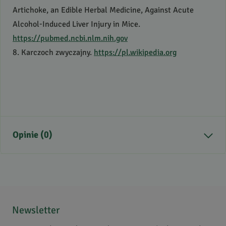
Artichoke, an Edible Herbal Medicine, Against Acute
Alcohol-Induced Liver Injury in Mice.
https://pubmed.ncbi.nlm.nih.gov
8. Karczoch zwyczajny.
https://pl.wikipedia.org
Opinie (0)
Brak opinii
Jeszcze nikt nie ocenił tego produktu.
Bądź pierwszą osobą, która podzieli się opinią o tym
Newsletter
produkcie!