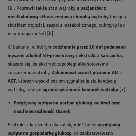
[2]. Poprawił także stan wątroby
u pacjentów z
niealkoholową stłuszczeniową chorobą wątroby
(będącą
skutkiem otyłości, zespołu metabolicznego, cukrzycy lub
insulinooporności) [6].
W badaniu, w którym
codziennie przez 10 dni podawano
myszom alkohol 40-procentowy i ekstrakt z karczocha
,
okazało się, że ekstrakt zapobiegł alkoholowemu
zniszczeniu wątroby.
Zahamował wzrost poziomu
ALT
i
AST
, których wysoki poziom sygnalizuje złą kondycję
wątroby, a także
ograniczył śmierć komórek wątroby
[7].
Pozytywny wpływ na poziom glukozy we krwi oraz
insulinowrażliwość tkanek
Ekstrakt z karczocha okazał się mieć także
pozytywny
wpływ na gospodarkę glukozy
, co zaobserwowano