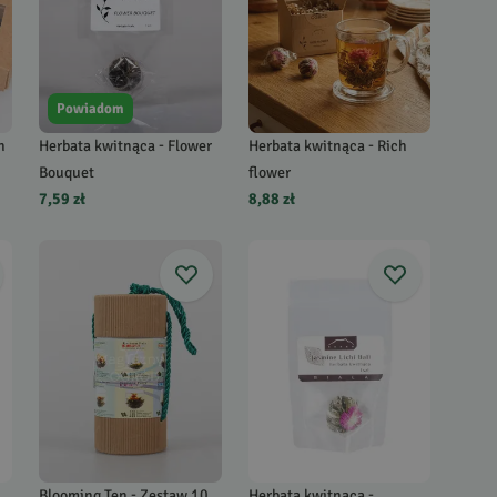
Powiadom
h
Herbata kwitnąca - Flower
Herbata kwitnąca - Rich
Bouquet
flower
7,59 zł
8,88 zł
Blooming Ten - Zestaw 10
Herbata kwitnąca -