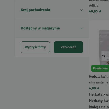
Adikia
Kraj pochodzenia
40,95 zł
Dostępny w magazynie
Wyczyść filtry
Zatwierdź
Powiadom
Herbata kwitn
chryzantemy
4,88 zł
Herbata kw
Herbaty kw
białej i zie