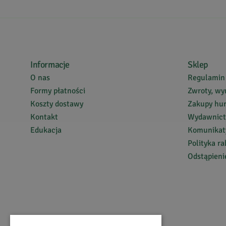
Informacje
Sklep
O nas
Regulamin
Formy płatności
Zwroty, wy
Koszty dostawy
Zakupy hu
Kontakt
Wydawnic
Edukacja
Komunikaty
Polityka r
Odstąpien