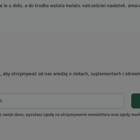
ę je u dołu, a do środka wplata kwiaty, najczęściej nagietek, amaran
wiąże się u góry, a jej kształt zależy od metody wiązania. Cały pr
tnącej – należy wpleść je tak, aby mogły stopniowo rozwinąć się p
nich nadają herbacie również aromat i smak. Do kulek dodaje się
 dokładnie, kiedy powstała sztuka tworzenia kwitnącej herbaty. Pr
tnąca była niegdyś rozrywką zarezerwowaną wyłącznie dla cesarzy
 wszystkich i bardzo lubiana na Zachodzie. W Chinach raczej się je
a, aby otrzymywać od nas wiedzę o ziołach, suplementach i zdrowi
c swoje dane, wyrażasz zgodę na otrzymywanie newslettera oraz zgody ma