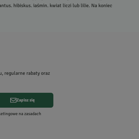
tus, hibiskus, jaśmin, kwiat liczi lub lilię. Na koniec
oces trwa około godziny. Kwiaty to kluczowy element
odczas parzenia. Pełnią one głównie rolę estetyczną, ale
 czasem aromaty naturalne, np. truskawkowy lub
zypuszcza się, że jej historia sięga zaledwie
XVIII
wieku.
 chińskich i dla najbardziej zamożnych. Obecnie jest
j nie pije.
u, regularne rabaty oraz
Zapisz się
rketingowe na zasadach