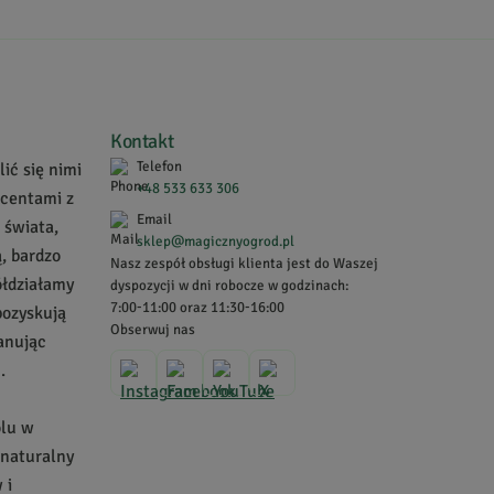
Kontakt
Telefon
ić się nimi
+48 533 633 306
ucentami z
Email
 świata,
sklep@magicznyogrod.pl
, bardzo
Nasz zespół obsługi klienta jest do Waszej
ółdziałamy
dyspozycji w dni robocze w godzinach:
7:00-11:00 oraz 11:30-16:00
pozyskują
Obserwuj nas
zanując
.
olu w
 naturalny
 i