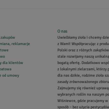
O nas
 zakupów
Uwielbiamy zioła i chcemy dziel
miana, reklamacje
z Wami! Współpracując z prod
rtowe
Polski oraz z różnych zakątków
two
stale rozwijamy naszą unikalną
 dla klientów
bogatą ofertę. Dodatkowo wsp
abatowa
z lokalnymi zielarzami, którzy 
ie od umowy
dla nas dzikie, rodzime zioła s
zasady zrównoważonego zbioru
Zajmujemy się również uprawą
wybranych roślin na naszym p
Wiśniewce, gdzie pracujemy w
sposób – bez użycia pestycydów