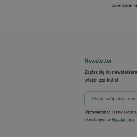
zawiązuje si
kompozycję 
herbaty kwi
niektóre z 
kokosowy.
Nie wiadomo
Herbata kwi
Newsletter
dostępna dla
Zapisz się do newsletter
wieści zza kulis!
Wprowadzając i zatwierdzają
określonych w
Regulaminie