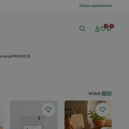
Status zamówienia
0
0
ukacja
PROMOCJE
Widok
: