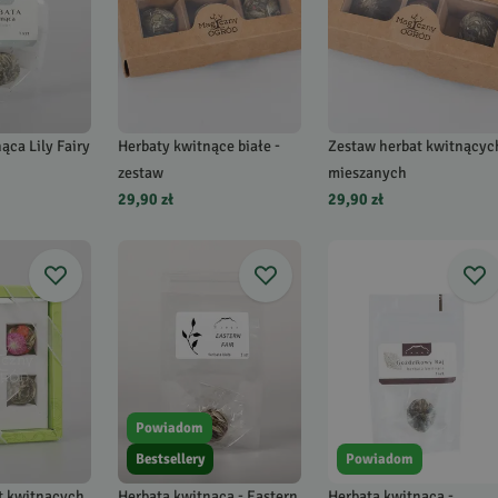
ąca Lily Fairy
Herbaty kwitnące białe -
Zestaw herbat kwitnącyc
zestaw
mieszanych
29,90 zł
29,90 zł
Powiadom
Bestsellery
Powiadom
t kwitnących
Herbata kwitnąca - Eastern
Herbata kwitnąca -