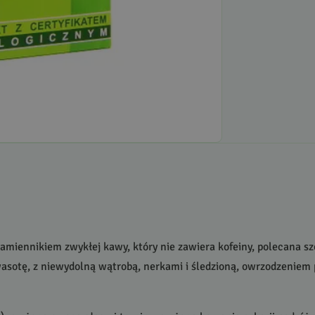
ennikiem zwykłej kawy, który nie zawiera kofeiny, polecana szcz
wasotę, z niewydolną wątrobą, nerkami i śledzioną, owrzodzenie