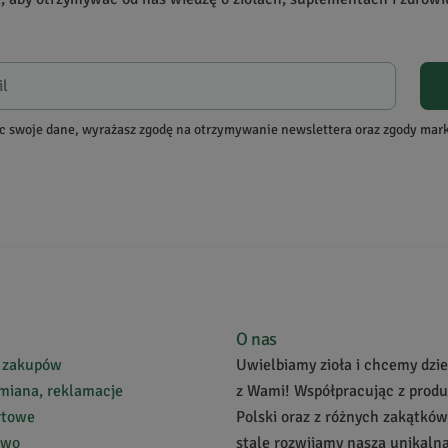
re zakupiły produkt.
Dodaj opinię
c swoje dane, wyrażasz zgodę na otrzymywanie newslettera oraz zgody ma
na
O nas
 zakupów
Uwielbiamy zioła i chcemy dziel
miana, reklamacje
z Wami! Współpracując z prod
rtowe
Polski oraz z różnych zakątków
two
stale rozwijamy naszą unikalną