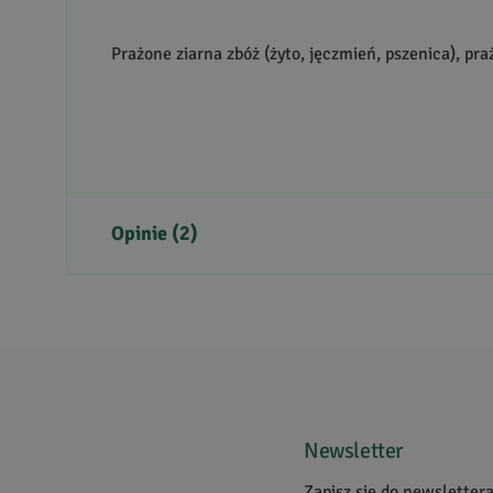
Prażone ziarna zbóż (żyto, jęczmień, pszenica), pr
Opinie (2)
5
5
/
5
4
3
2
1
Newsletter
Zapisz się do newsletter