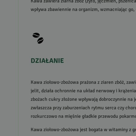
Kawa zawiera ziarna zbóż (żyto, jęczmień, pszenica
wpływa zbawiennie na organizm, wzmacniając go, o
DZIAŁANIE
Kawa ziołowo-zbożowa prażona z ziaren zbóż, zawie
jelit, działa ochronnie na układ nerwowy i krążen
zbożach cukry złożone wpływają dobroczynnie na je
zwłaszcza przy zaburzeniach rytmu serca czy choro
rozkurczowo na mięśnie gładkie przewodu pokarmow
Kawa ziołowo-zbożowa jest bogata w witaminy z grup