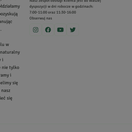
Nasz zespół obsługi klienta jest do Waszej
ółdziałamy
dyspozycji w dni robocze w godzinach:
7:00-11:00 oraz 11:30-16:00
pozyskują
Obserwuj nas
zanując
.
olu w
 naturalny
 i
nie tylko
ramy i
ielimy się
a nasz
eć się