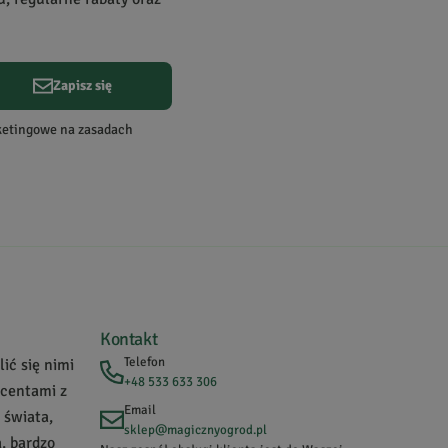
Zapisz się
Data dodania:
13.02.2026
rketingowe na zasadach
Data dodania:
28.01.2020
Kontakt
Telefon
ić się nimi
+48 533 633 306
ucentami z
Email
 świata,
sklep@magicznyogrod.pl
, bardzo