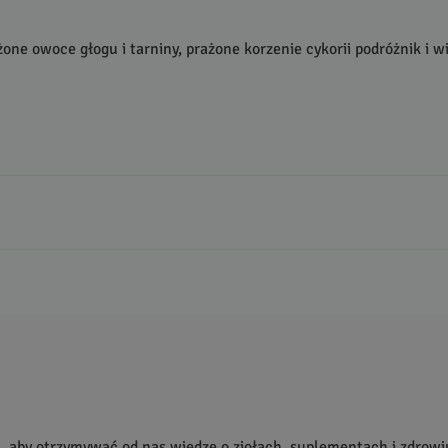
ażone owoce głogu i tarniny, prażone korzenie cykorii podróżnik i 
a, aby otrzymywać od nas wiedzę o ziołach, suplementach i zdrowi