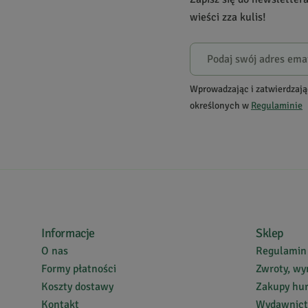
Powiadomienie
wieści zza kulis!
W naszej witrynie opinie mogą dodawać tylko osoby, któ
Wiktor
5
Wprowadzając i zatwierdzają
określonych w
Regulaminie
Bardzo dobra kawka bez problemu zastępuje ta z kofei
Dariusz
D.
5
Informacje
Sklep
OK
O nas
Regulamin
Formy płatności
Zwroty, wy
Koszty dostawy
Zakupy hu
Kontakt
Wydawnic