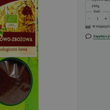
Ilość
W magazyni
Zapytaj o 