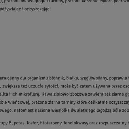
), prażone owoce głogu i tarniny, prażone korzenie cykorii podróż
dżywiając i oczyszczając.
ra cenny dla organizmu błonnik, białko, węglowodany, poprawia t
ia, zwiększa też uczucie sytości, może być zatem używana przez o
lita i ich mikroflorę. Kawa ziołowo-zbożowa zawiera też ziarna g
bie wieńcowej, prażone ziarna tarniny które delikatnie oczyszcza
ego, natomiast nasiona wiesiołka dwuletniego łagodzą bóle żołą
y B, potas, fosfor, fitoterpeny, fenolokwasy oraz rozpuszczalny b