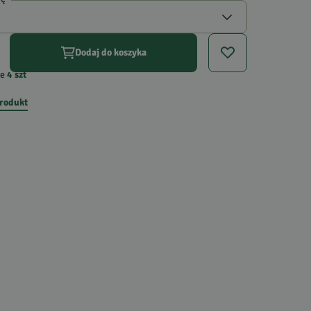
Dodaj do koszyka
e
4
szt
produkt