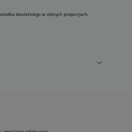
wiesiołka dwuletniego w różnych proporcjach.
2
0
0
0
0
u, regularne rabaty oraz