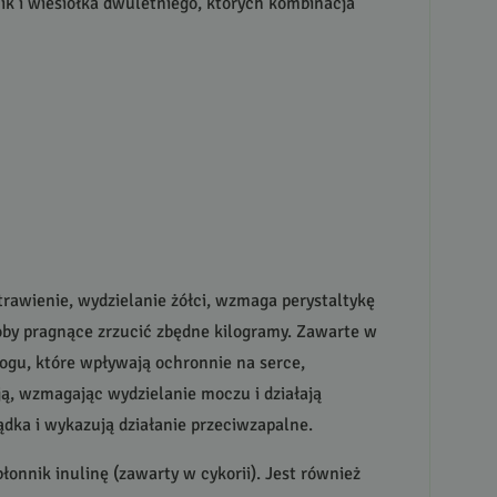
nik i wiesiołka dwuletniego, których kombinacja
rawienie, wydzielanie żółci, wzmaga perystaltykę
soby pragnące zrzucić zbędne kilogramy. Zawarte w
łogu, które wpływają ochronnie na serce,
ją, wzmagając wydzielanie moczu i działają
dka i wykazują działanie przeciwzapalne.
łonnik inulinę (zawarty w cykorii). Jest również