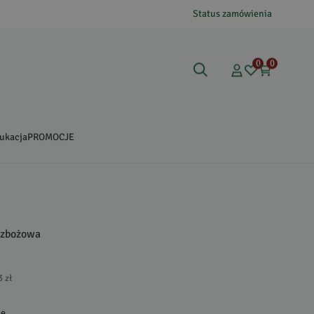
Status zamówienia
0
0
ukacja
PROMOCJE
-zbożowa
3 zł
ję