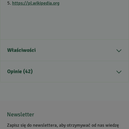
5.
https://pl.wikipedia.org
Właściwości
Część rośliny
owoc
Opinie (42)
Sposób zbioru
Z upraw
konwencjonalnych
Kraj pochodzenia
Egipt
5
/
5
Zdrowie
Sprawne jelita, Układ
5
42
oddechowy
4
0
Newsletter
3
0
Zapisz się do newslettera, aby otrzymywać od nas wiedzę
2
0