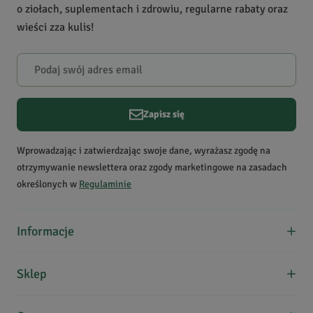
o ziołach, suplementach i zdrowiu, regularne rabaty oraz
1
0
wieści zza kulis!
Powiadomienie
W naszej witrynie opinie mogą dodawać tylko osoby, które
zakupiły produkt.
Dodaj opinię
Zapisz się
Agnieszka
Data dodania:
13.04.2026
Wprowadzając i zatwierdzając swoje dane, wyrażasz zgodę na
5
otrzymywanie newslettera oraz zgody marketingowe na zasadach
określonych w
Regulaminie
Bardzo dobra jakość kopru, polecam!
Informacje
Mirosław
O nas
Data dodania:
31.08.2025
Sklep
5
Formy płatności
Koszty dostawy
Regulamin zakupów