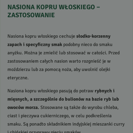
NASIONA
KOPRU
WŁOSKIEGO
–
ZASTOSOWANIE
Nasiona kopru włoskiego cechuje
słodko-korzenny
zapach i specyficzny smak
podobny nieco do smaku
anyżku. Można je zmielić lub stosować w całości. Przed
zastosowaniem całych nasion warto rozgnieść je w
moździerzu lub za pomocą noża, aby uwolnić olejki
eteryczne.
Nasiona kopru włoskiego pasują do potraw
rybnych i
mięsnych, a szczególnie do bulionów na bazie ryb lub
owoców morza.
Stosowane są także do wyrobu chleba,
ciast i pieczywa cukierniczego, w celu podkreślenia
smaku. Są ponadto składnikiem indyjskiej mieszanki curry
i chińskiej przyprawy pięciu smaków.