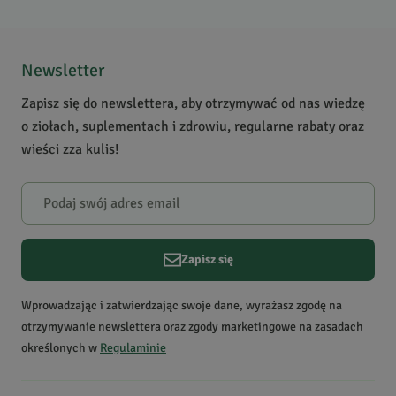
5
/
5
pielęgnacja twarzy, do
5
2
włosów przesuszonych,
4
0
rany i otarcia
Newsletter
3
0
Zapisz się do newslettera, aby otrzymywać od nas wiedzę
2
0
o ziołach, suplementach i zdrowiu, regularne rabaty oraz
1
0
wieści zza kulis!
Powiadomienie
W naszej witrynie opinie mogą dodawać tylko osoby, które
zakupiły produkt.
Dodaj opinię
Zapisz się
Elzbieta
Data dodania:
16.11.2025
Wprowadzając i zatwierdzając swoje dane, wyrażasz zgodę na
5
otrzymywanie newslettera oraz zgody marketingowe na zasadach
określonych w
Regulaminie
jest ok