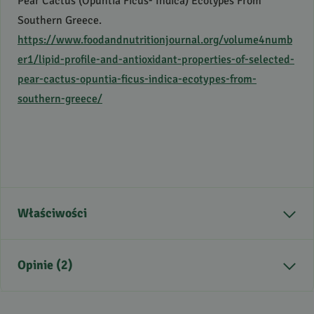
Pear Cactus (Opuntia Ficus- Indica) Ecotypes From
Southern Greece.
https://www.foodandnutritionjournal.org/volume4numb
er1/lipid-profile-and-antioxidant-properties-of-selected-
pear-cactus-opuntia-ficus-indica-ecotypes-from-
southern-greece/
Właściwości
Kraj pochodzenia
Syria
Opinie (2)
Zastosowanie
masaż, do kremów,
balsamów, pielęgnacja
włosów, pielęgnacja ciała,