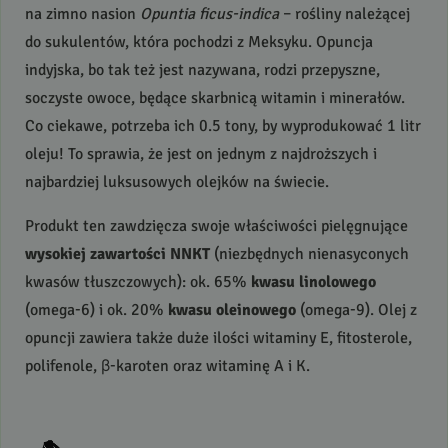
na zimno nasion
Opuntia ficus-indica
– rośliny należącej
do sukulentów, która pochodzi z Meksyku. Opuncja
indyjska, bo tak też jest nazywana, rodzi przepyszne,
soczyste owoce, będące skarbnicą witamin i minerałów.
Co ciekawe, potrzeba ich 0.5 tony, by wyprodukować 1 litr
oleju! To sprawia, że jest on jednym z najdroższych i
najbardziej luksusowych olejków na świecie.
Produkt ten zawdzięcza swoje właściwości pielęgnujące
wysokiej zawartości
NNKT
(niezbędnych nienasyconych
kwasów tłuszczowych): ok. 65%
kwasu linolowego
(omega-6) i ok. 20%
kwasu oleinowego
(omega-9). Olej z
opuncji zawiera także duże ilości witaminy E, fitosterole,
polifenole, β-karoten oraz witaminę A i K.