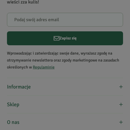
wieści zza kulis!
Powiadomienie
W naszej witrynie opinie mogą dodawać tylko osoby, które
zakupiły produkt.
Dodaj opinię
Zapisz się
Krzysztof
Data dodania:
20.08.2020
Wprowadzając i zatwierdzając swoje dane, wyrażasz zgodę na
5
otrzymywanie newslettera oraz zgody marketingowe na zasadach
określonych w
Regulaminie
To jest dobre
Informacje
Paweł
M.
O nas
Data dodania:
12.01.2020
Sklep
5
Formy płatności
Koszty dostawy
Regulamin zakupów
O nas
Kontakt
Absolutnie najlepszy przysmak w mojej kuchni. Uwielbiam
Zwroty, wymiana, reklamacje
Edukacja