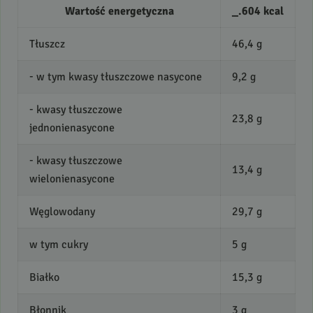
Wartość energetyczna
_.604 kcal
Tłuszcz
46,4 g
- w tym kwasy tłuszczowe nasycone
9,2 g
- kwasy tłuszczowe
23,8 g
jednonienasycone
- kwasy tłuszczowe
13,4 g
wielonienasycone
Węglowodany
29,7 g
w tym cukry
5 g
Białko
15,3 g
Błonnik
3 g