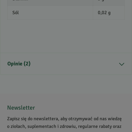
Sól
0,02 g
Opinie (2)
5
/
5
5
2
4
0
Newsletter
3
0
Zapisz się do newslettera, aby otrzymywać od nas wiedzę
2
0
o ziołach, suplementach i zdrowiu, regularne rabaty oraz
1
0