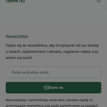
Opinie (4)
Kraj pochodzenia
USA
Zastosowanie
repelent na owady
Krótki opis produktu
Kora ta jest przyprawą w
5
/
5
kuchni cajun i kreolskiej
5
4
(Ameryka Płn. i Śr.). U nas
4
0
Newsletter
dozwolona jako surowiec
3
0
aromatyczny i repelent.
Zapisz się do newslettera, aby otrzymywać od nas wiedzę
2
0
o ziołach, suplementach i zdrowiu, regularne rabaty oraz
1
0
wieści zza kulis!
Powiadomienie
W naszej witrynie opinie mogą dodawać tylko osoby, które
zakupiły produkt.
Dodaj opinię
Zapisz się
Agnieszka
Data dodania:
08.11.2025
Wprowadzając i zatwierdzając swoje dane, wyrażasz zgodę na
5
otrzymywanie newslettera oraz zgody marketingowe na zasadach