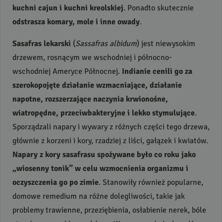
kuchni cajun i kuchni kreolskiej
. Ponadto skutecznie
odstrasza komary, mole i inne owady
.
Sasafras lekarski
(
Sassafras albidum
) jest niewysokim
drzewem, rosnącym we wschodniej i północno-
wschodniej Ameryce Północnej.
Indianie cenili go za
szerokopojęte działanie wzmacniające, działanie
napotne, rozszerzające naczynia krwionośne,
wiatropędne, przeciwbakteryjne i lekko stymulujące
.
Sporządzali napary i wywary z różnych części tego drzewa,
głównie z korzeni i kory, rzadziej z liści, gałązek i kwiatów.
Napary z kory sasafrasu spożywane było co roku jako
„wiosenny tonik” w celu wzmocnienia organizmu i
oczyszczenia go po zimie
. Stanowiły również popularne,
domowe remedium na różne dolegliwości, takie jak
problemy trawienne, przeziębienia, osłabienie nerek, bóle