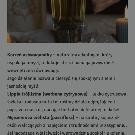
Korzeń ashwagandhy
– naturalny adaptogen, który
uspokaja umysł, redukuje stres i pomaga przywrócić
wewnętrzną równowagę.
Jego działanie pozwala cieszyć się spokojnym snem i
jasnością myśli.
Lippia trójlistna
(werbena cytrynowa)
– lekko cytrusowa,
świeża i radosna nuta tej rośliny działa odprężająco i
poprawia nastrój, nadając herbatce delikatnej lekkości.
Męczennica cielista
(passiflora)
– naturalny sojusznik
osób walczących z napięciem i trudnościami w zasypianiu.
Jej łagodzące właściwości wprowadzają spokój i ukojenie.