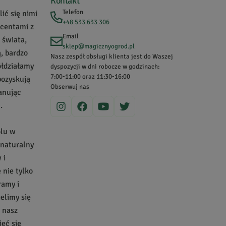
Kontakt
Telefon
ić się nimi
+48 533 633 306
ucentami z
Email
 świata,
sklep@magicznyogrod.pl
, bardzo
Nasz zespół obsługi klienta jest do Waszej
ółdziałamy
dyspozycji w dni robocze w godzinach:
7:00-11:00 oraz 11:30-16:00
pozyskują
Obserwuj nas
zanując
.
olu w
 naturalny
 i
nie tylko
ramy i
ielimy się
a nasz
eć się