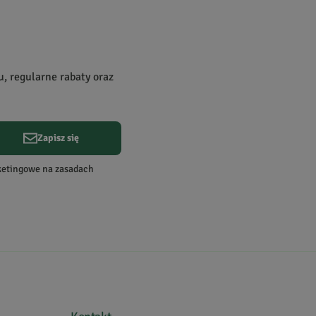
u, regularne rabaty oraz
Zapisz się
rketingowe na zasadach