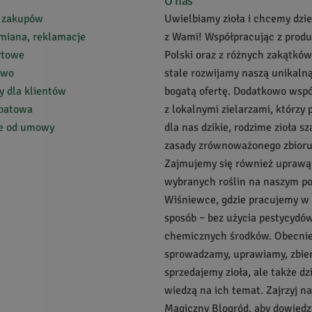
O nas
 zakupów
Uwielbiamy zioła i chcemy dziel
miana, reklamacje
z Wami! Współpracując z prod
rtowe
Polski oraz z różnych zakątków
two
stale rozwijamy naszą unikalną
 dla klientów
bogatą ofertę. Dodatkowo wsp
abatowa
z lokalnymi zielarzami, którzy 
ie od umowy
dla nas dzikie, rodzime zioła s
zasady zrównoważonego zbioru
Zajmujemy się również uprawą
wybranych roślin na naszym p
Wiśniewce, gdzie pracujemy w
sposób – bez użycia pestycydów
chemicznych środków. Obecnie 
sprowadzamy, uprawiamy, zbie
sprzedajemy zioła, ale także dz
wiedzą na ich temat. Zajrzyj n
Magiczny Blogród, aby dowiedzi