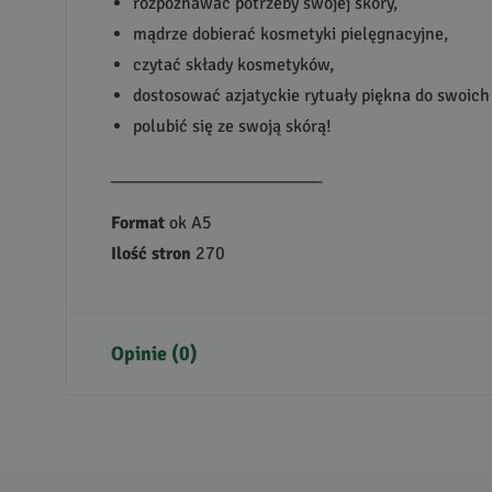
rozpoznawać potrzeby swojej skóry,
mądrze dobierać kosmetyki pielęgnacyjne,
czytać składy kosmetyków,
dostosować azjatyckie rytuały piękna do swoich
polubić się ze swoją skórą!
________________________
Format
ok A5
Ilość stron
270
Opinie (0)
Brak opinii
Jeszcze nikt nie ocenił tego produktu.