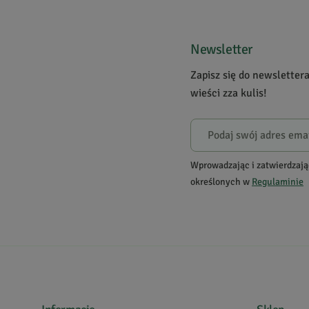
Bądź pierwszą osobą, która podzieli się opinią o tym p
Powiadomienie
Newsletter
W naszej witrynie opinie mogą dodawać tylko osoby
Zapisz się do newsletter
wieści zza kulis!
Wprowadzając i zatwierdzają
określonych w
Regulaminie