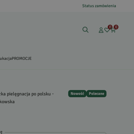
Status zamówienia
0
0
ukacja
PROMOCJE
cka pielęgnacja po polsku -
Nowość
Polecane
tkowska
ję