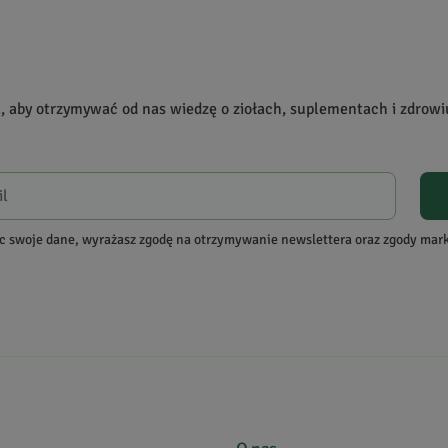
rodukcie!
, które zakupiły produkt.
Dodaj opinię
a, aby otrzymywać od nas wiedzę o ziołach, suplementach i zdrowi
c swoje dane, wyrażasz zgodę na otrzymywanie newslettera oraz zgody ma