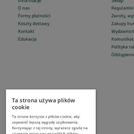
Informacje
Sklep
O nas
Regulamin
Formy płatności
Zwroty, wy
Koszty dostawy
Zakupy hu
Kontakt
Wydawnic
Edukacja
Komunikaty
Polityka r
Odstąpien
Ta strona używa plików
cookie
Ta strona korzysta z plików cookie, aby
zapewnić lepszą wygodę użytkowania.
Korzystając z tej strony, wyrażasz zgodę na
używanie przez nas wszystkich plików