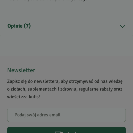
Opinie (7)
5
/
5
5
7
4
0
Newsletter
3
0
Zapisz się do newslettera, aby otrzymywać od nas wiedzę
2
0
o ziołach, suplementach i zdrowiu, regularne rabaty oraz
1
0
wieści zza kulis!
Powiadomienie
W naszej witrynie opinie mogą dodawać tylko osoby, które
zakupiły produkt.
Dodaj opinię