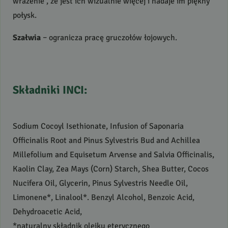
wrażenie , że jest ich wizualnie więcej i nadaje im piękny
połysk.
Szałwia
– ogranicza pracę gruczołów łojowych.
Składniki
INCI
:
Sodium Cocoyl Isethionate, Infusion of Saponaria
Officinalis Root and Pinus Sylvestris Bud and Achillea
Millefolium and Equisetum Arvense and Salvia Officinalis,
Kaolin Clay, Zea Mays (Corn) Starch, Shea Butter, Cocos
Nucifera Oil, Glycerin, Pinus Sylvestris Needle Oil,
Limonene*, Linalool*. Benzyl Alcohol, Benzoic Acid,
Dehydroacetic Acid,
*naturalny składnik olejku eterycznego