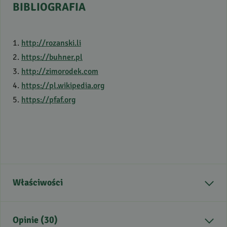
BIBLIOGRAFIA
1.
http://rozanski.li
2.
https://buhner.pl
3.
http://zimorodek.com
4.
https://pl.wikipedia.org
5.
https://pfaf.org
Właściwości
Część rośliny
korzeń
Opinie (30)