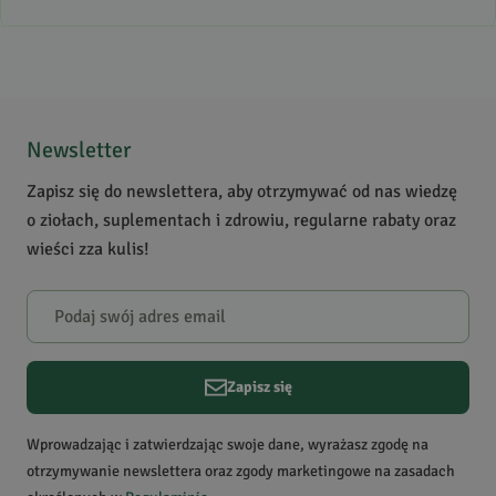
Sposób zbioru
Z upraw
konwencjonalnych
Kraj pochodzenia
Polska
5
/
5
Zdrowie
Prawidłowa odporność,
5
30
Mocna wątroba, Sprawne
4
0
Newsletter
krążenie
3
0
Zapisz się do newslettera, aby otrzymywać od nas wiedzę
Zastosowanie
oczyszczanie organizmu,
2
0
o ziołach, suplementach i zdrowiu, regularne rabaty oraz
pielęgnacja ciała,
1
0
wieści zza kulis!
pielęgnacja twarzy, trądzik
Krótki opis produktu
Wzmacnia mechanizmy
Powiadomienie
odpornościowe organizmu.
W naszej witrynie opinie mogą dodawać tylko osoby, które
Chroni wątrobę. Poprawia
zakupiły produkt.
Dodaj opinię
kondycję stawów.
Zapisz się
Arkadiusz
Data dodania:
23.07.2026
Wprowadzając i zatwierdzając swoje dane, wyrażasz zgodę na
5
otrzymywanie newslettera oraz zgody marketingowe na zasadach