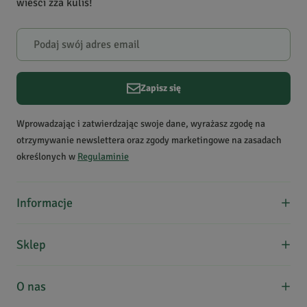
wieści zza kulis!
które zakupiły produkt.
Dodaj opinię
Zapisz się
Wprowadzając i zatwierdzając swoje dane, wyrażasz zgodę na
otrzymywanie newslettera oraz zgody marketingowe na zasadach
określonych w
Regulaminie
Informacje
O nas
Sklep
Formy płatności
Koszty dostawy
Regulamin zakupów
O nas
Kontakt
Zwroty, wymiana, reklamacje
Edukacja