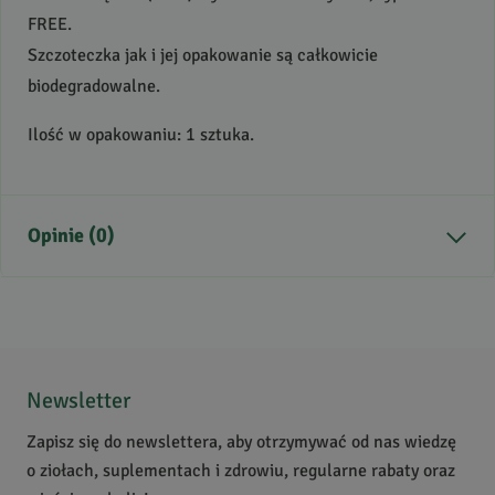
FREE
.
Szczoteczka jak i jej opakowanie są całkowicie
biodegradowalne.
Ilość w opakowaniu: 1 sztuka.
Opinie (0)
Brak opinii
Jeszcze nikt nie ocenił tego produktu.
Bądź pierwszą osobą, która podzieli się opinią o tym
Newsletter
produkcie!
Zapisz się do newslettera, aby otrzymywać od nas wiedzę
Powiadomienie
o ziołach, suplementach i zdrowiu, regularne rabaty oraz
W naszej witrynie opinie mogą dodawać tylko osoby,