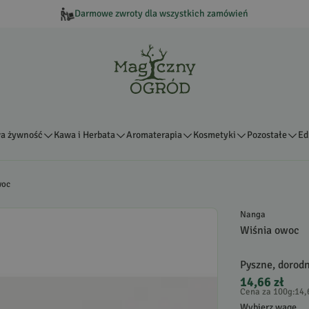
Darmowe zwroty dla wszystkich zamówień
a żywność
Kawa i Herbata
Aromaterapia
Kosmetyki
Pozostałe
Ed
woc
Nanga
Wiśnia owoc
Pyszne, dorod
14,66 zł
Cena za 100g
:
14,
Wybierz wagę