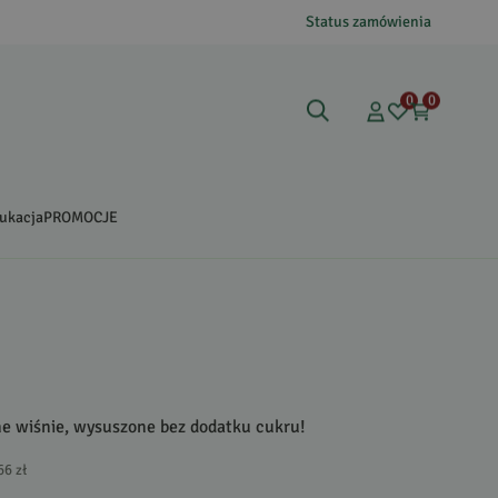
Status zamówienia
0
0
ukacja
PROMOCJE
ne wiśnie, wysuszone bez dodatku cukru!
66 zł