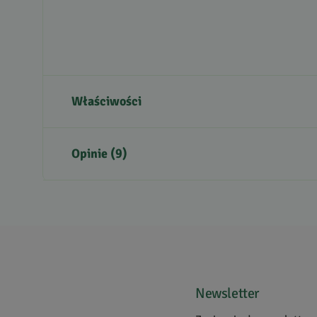
Właściwości
Kraj pochodzenia
Opinie (9)
Krótki opis produktu
5
5
/
5
4
3
2
1
Newsletter