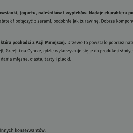
owsianki, jogurtu, naleśników i wypieków. Nadaje charakteru po
atek i połączyć z serami, podobnie jak żurawinę. Dobrze komponuj
która pochodzi z Azji Mniejszej.
Drzewo to powstało poprzez natur
i, Grecji i na Cyprze, gdzie wykorzystuje się je do produkcji słody
ania mięsne, ciasta, tarty i placki.
 i innych konserwantów.