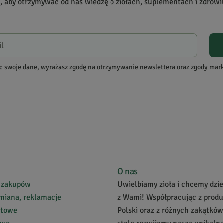
a, aby otrzymywać od nas wiedzę o ziołach, suplementach i zdrowi
re zakupiły produkt.
Dodaj opinię
c swoje dane, wyrażasz zgodę na otrzymywanie newslettera oraz zgody ma
O nas
atek do musli lub jogurtu. Sama natura. Polecam
 zakupów
Uwielbiamy zioła i chcemy dziel
miana, reklamacje
z Wami! Współpracując z prod
rtowe
Polski oraz z różnych zakątków
two
stale rozwijamy naszą unikalną