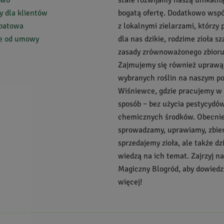
 dla klientów
bogatą ofertę. Dodatkowo wsp
abatowa
z lokalnymi zielarzami, którzy 
ie od umowy
dla nas dzikie, rodzime zioła s
a jako przekąska, dodatek do smoothie albo zdrowych batoników. Można równ
zasady zrównoważonego zbioru
Zajmujemy się również uprawą
wybranych roślin na naszym p
Wiśniewce, gdzie pracujemy w
sposób – bez użycia pestycydów
chemicznych środków. Obecnie 
sprowadzamy, uprawiamy, zbie
sprzedajemy zioła, ale także dz
wiedzą na ich temat. Zajrzyj n
Magiczny Blogród, aby dowiedzi
więcej!