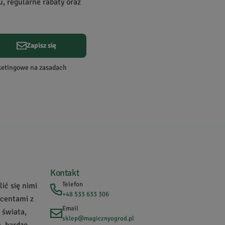
u, regularne rabaty oraz
Zapisz się
Data dodania:
09.04.2022
rketingowe na zasadach
Data dodania:
16.09.2021
Kontakt
Telefon
ić się nimi
+48 533 633 306
ucentami z
Email
 świata,
sklep@magicznyogrod.pl
, bardzo