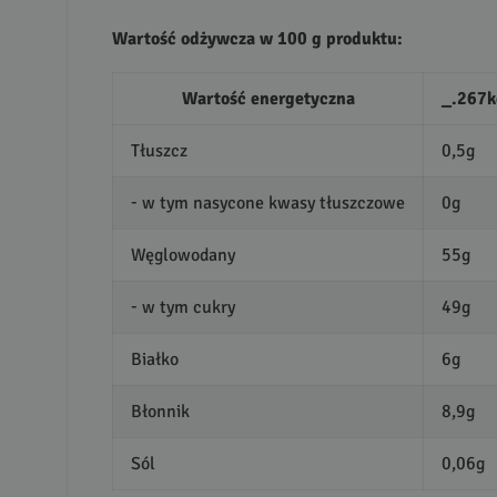
Wartość odżywcza w 100 g produktu:
Wartość energetyczna
_.267k
Tłuszcz
0,5g
- w tym nasycone kwasy tłuszczowe
0g
Węglowodany
55g
- w tym cukry
49g
Białko
6g
Błonnik
8,9g
Sól
0,06g