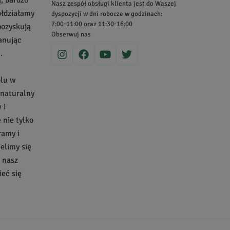
Data dodania:
19.07.2020
Nasz zespół obsługi klienta jest do Waszej
ółdziałamy
dyspozycji w dni robocze w godzinach:
7:00-11:00 oraz 11:30-16:00
pozyskują
Obserwuj nas
zanując
ież macerować w alkoholu i dodać do ciasta. Super
.
olu w
 naturalny
Data dodania:
05.05.2020
 i
nie tylko
ramy i
ielimy się
a nasz
eć się
Data dodania:
05.05.2020