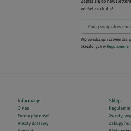
Zapisz się do newsletter
Powiadomienie
wieści zza kulis!
W naszej witrynie opinie mogą dodawać tylko osoby, któ
Danuta
R.
5
Wprowadzając i zatwierdzają
określonych w
Regulaminie
super smaczna, miękka :)))
Klaudyna
B.
5
Informacje
Sklep
Bardzo dobra. Intensywna i aromatyczna. Świetny dod
O nas
Regulamin
Formy płatności
Zwroty, wy
Koszty dostawy
Zakupy hu
Agnieszka
D.
Kontakt
Wydawnic