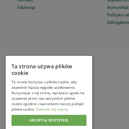
5
Edukacja
Komunikaty
Polityka r
Odstąpien
Dla wszystkich fanów wiśni... pyszna, świeża, idealn
jakość!
Danuta
R.
5
Ta strona używa plików
cookie
super samczna :)
Ta strona korzysta z plików cookie, aby
zapewnić lepszą wygodę użytkowania.
Korzystając z tej strony, wyrażasz zgodę na
używanie przez nas wszystkich plików
Paweł
D.
cookie zgodnie z warunkami naszej polityki
5
plików cookie.
Dowiedz się więcej
AKCEPTUJ WSZYSTKIE