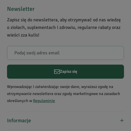
4
0
Newsletter
3
0
Zapisz się do newslettera, aby otrzymywać od nas wiedzę
2
0
o ziołach, suplementach i zdrowiu, regularne rabaty oraz
1
0
wieści zza kulis!
Powiadomienie
W naszej witrynie opinie mogą dodawać tylko osoby, które
zakupiły produkt.
Dodaj opinię
Zapisz się
Krzysztof
Ś.
Data dodania:
11.11.2019
Wprowadzając i zatwierdzając swoje dane, wyrażasz zgodę na
5
otrzymywanie newslettera oraz zgody marketingowe na zasadach
określonych w
Regulaminie
Bardzo dobry smak, polecam.
Informacje