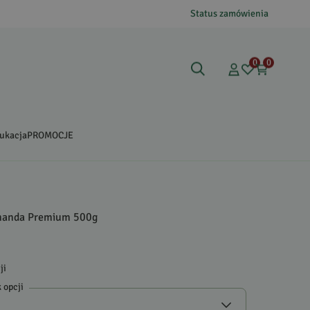
Status zamówienia
0
0
ukacja
PROMOCJE
manda Premium 500g
ji
 opcji