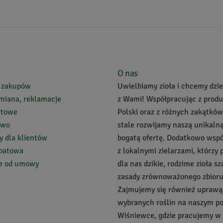
O nas
 zakupów
Uwielbiamy zioła i chcemy dziel
miana, reklamacje
z Wami! Współpracując z prod
rtowe
Polski oraz z różnych zakątków
two
stale rozwijamy naszą unikalną
 dla klientów
bogatą ofertę. Dodatkowo wsp
abatowa
z lokalnymi zielarzami, którzy 
ie od umowy
dla nas dzikie, rodzime zioła s
zasady zrównoważonego zbioru
Zajmujemy się również uprawą
wybranych roślin na naszym p
Wiśniewce, gdzie pracujemy w