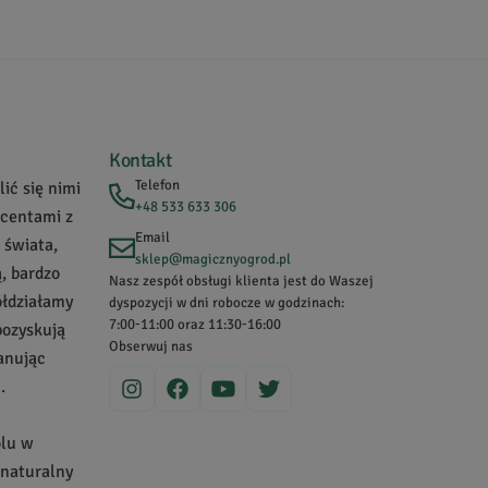
Kontakt
Telefon
ić się nimi
+48 533 633 306
ucentami z
Email
 świata,
sklep@magicznyogrod.pl
, bardzo
Nasz zespół obsługi klienta jest do Waszej
ółdziałamy
dyspozycji w dni robocze w godzinach:
7:00-11:00 oraz 11:30-16:00
pozyskują
Obserwuj nas
zanując
.
olu w
 naturalny