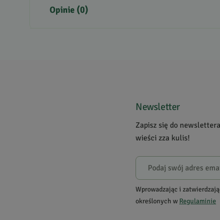
Opinie (0)
Brak opinii
Jeszcze nikt nie ocenił tego produktu.
Bądź pierwszą osobą, która podzieli się opinią o tym p
Powiadomienie
Newsletter
W naszej witrynie opinie mogą dodawać tylko osoby
Zapisz się do newsletter
wieści zza kulis!
Wprowadzając i zatwierdzają
określonych w
Regulaminie