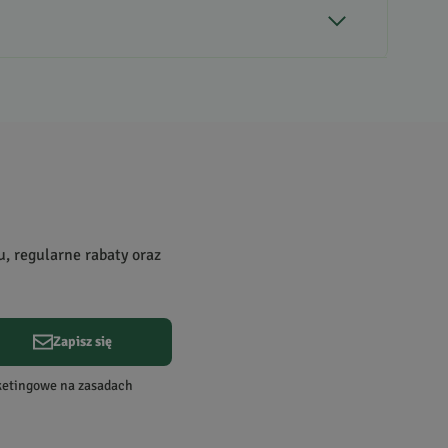
u, regularne rabaty oraz
Zapisz się
rketingowe na zasadach