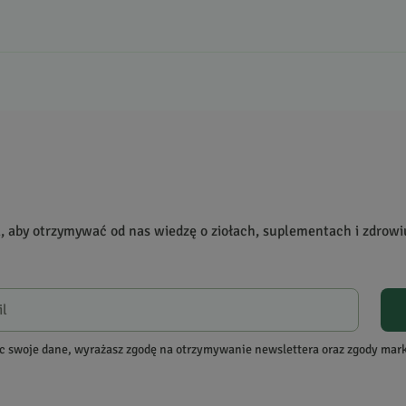
rodukcie!
, które zakupiły produkt.
Dodaj opinię
a, aby otrzymywać od nas wiedzę o ziołach, suplementach i zdrowi
c swoje dane, wyrażasz zgodę na otrzymywanie newslettera oraz zgody ma