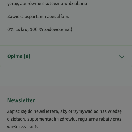
yerby, ale równie skuteczna w działaniu.
Zawiera aspartam i acesulfam.
0% cukru, 100 % zadowolenia:)
Opinie (0)
Brak opinii
Jeszcze nikt nie ocenił tego produktu.
Bądź pierwszą osobą, która podzieli się opinią o tym
Newsletter
produkcie!
Zapisz się do newslettera, aby otrzymywać od nas wiedzę
Powiadomienie
o ziołach, suplementach i zdrowiu, regularne rabaty oraz
W naszej witrynie opinie mogą dodawać tylko osoby,
wieści zza kulis!
które zakupiły produkt.
Dodaj opinię