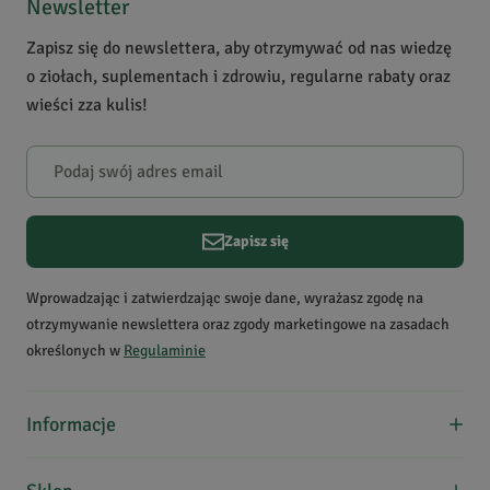
4
0
Newsletter
3
0
Zapisz się do newslettera, aby otrzymywać od nas wiedzę
2
0
o ziołach, suplementach i zdrowiu, regularne rabaty oraz
1
0
wieści zza kulis!
Powiadomienie
W naszej witrynie opinie mogą dodawać tylko osoby, które
zakupiły produkt.
Dodaj opinię
Zapisz się
Małgorzata
T.
Data dodania:
17.11.2021
Wprowadzając i zatwierdzając swoje dane, wyrażasz zgodę na
5
otrzymywanie newslettera oraz zgody marketingowe na zasadach
określonych w
Regulaminie
mocno pobudzająca, poprawia koncentracje,polecam
Informacje
Dominika
A.
O nas
Data dodania:
20.02.2017