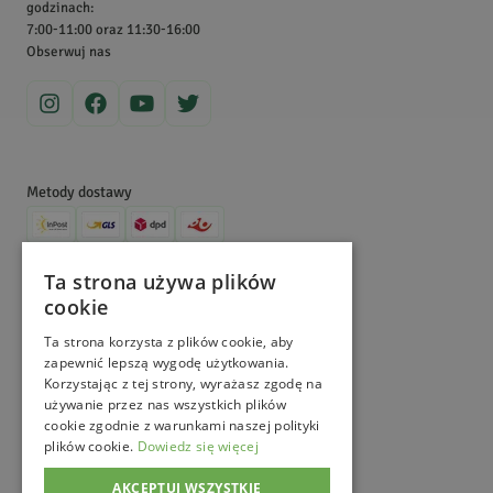
pestycydów i chemicznych środków. Obecnie nie tylko
godzinach:
7:00-11:00 oraz 11:30-16:00
sprowadzamy, uprawiamy, zbieramy i sprzedajemy zioła, ale także
Obserwuj nas
dzielimy się wiedzą na ich temat. Zajrzyj na nasz Magiczny Blogród,
aby dowiedzieć się więcej!
Metody dostawy
Metody płatności
Ta strona używa plików
cookie
©
MagicznyOgród
2026
. All Right Reserved.
e-commerce platform by
Ta strona korzysta z plików cookie, aby
zapewnić lepszą wygodę użytkowania.
Korzystając z tej strony, wyrażasz zgodę na
używanie przez nas wszystkich plików
cookie zgodnie z warunkami naszej polityki
plików cookie.
Dowiedz się więcej
AKCEPTUJ WSZYSTKIE