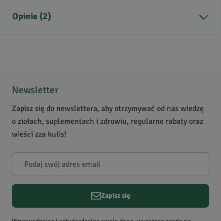
Opinie (2)
5
/
5
5
2
4
0
Newsletter
3
0
Zapisz się do newslettera, aby otrzymywać od nas wiedzę
2
0
o ziołach, suplementach i zdrowiu, regularne rabaty oraz
1
0
wieści zza kulis!
Powiadomienie
W naszej witrynie opinie mogą dodawać tylko osoby, które
zakupiły produkt.
Dodaj opinię
Zapisz się
Sylwia
Data dodania:
09.07.2025