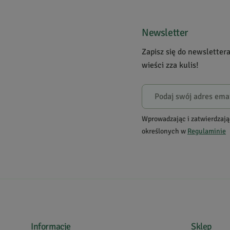
2
1
Newsletter
Zapisz się do newsletter
Powiadomienie
wieści zza kulis!
W naszej witrynie opinie mogą dodawać tylko osoby, któ
Magiczny
O.
5
Wprowadzając i zatwierdzają
określonych w
Regulaminie
Ciekawa książka. Wiele krótkich dających do myślenia h
Informacje
Sklep