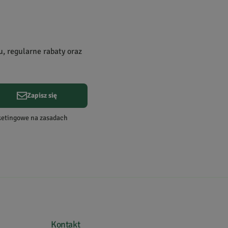
0
0
u, regularne rabaty oraz
Zapisz się
Data dodania:
30.09.2015
rketingowe na zasadach
z przeniesiony ze starej wersji strony)
Kontakt