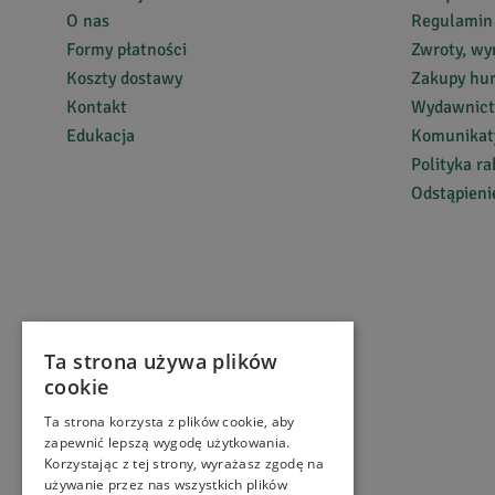
O nas
Regulamin
Formy płatności
Zwroty, wy
Koszty dostawy
Zakupy hu
Kontakt
Wydawnic
Edukacja
Komunikaty
Polityka r
Odstąpien
Ta strona używa plików
cookie
Ta strona korzysta z plików cookie, aby
zapewnić lepszą wygodę użytkowania.
Korzystając z tej strony, wyrażasz zgodę na
używanie przez nas wszystkich plików