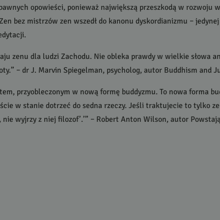
abawnych opowieści, ponieważ największą przeszkodą w rozwoju w
n bez mistrzów zen wszedł do kanonu dyskordianizmu – jedynej reli
dytacji.
zaju zenu dla ludzi Zachodu. Nie obleka prawdy w wielkie słowa an
toty.” – dr J. Marvin Spiegelman, psycholog, autor Buddhism and 
artem, przyobleczonym w nową formę buddyzmu. To nowa forma b
steście w stanie dotrzeć do sedna rzeczy. Jeśli traktujecie to tylko
, nie wyjrzy z niej filozof’.’” – Robert Anton Wilson, autor Powst