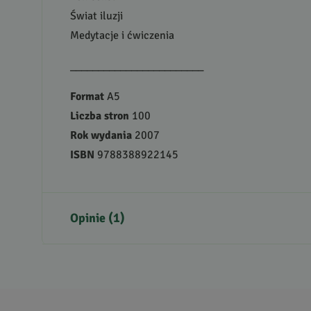
Świat iluzji
Medytacje i ćwiczenia
________________________
Format
A5
Liczba stron
100
Rok wydania
2007
ISBN
9788388922145
Opinie (1)
5
5
/
5
4
3