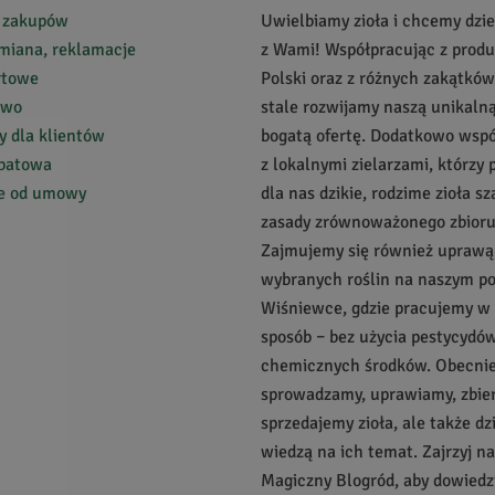
 zakupów
Uwielbiamy zioła i chcemy dziel
miana, reklamacje
z Wami! Współpracując z prod
rtowe
Polski oraz z różnych zakątków
two
stale rozwijamy naszą unikalną
 dla klientów
bogatą ofertę. Dodatkowo wsp
abatowa
z lokalnymi zielarzami, którzy 
ie od umowy
dla nas dzikie, rodzime zioła s
zasady zrównoważonego zbioru
Zajmujemy się również uprawą
wybranych roślin na naszym p
Wiśniewce, gdzie pracujemy w
sposób – bez użycia pestycydów
chemicznych środków. Obecnie 
sprowadzamy, uprawiamy, zbie
sprzedajemy zioła, ale także dz
wiedzą na ich temat. Zajrzyj n
Magiczny Blogród, aby dowiedzi