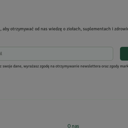
a, aby otrzymywać od nas wiedzę o ziołach, suplementach i zdrowi
re zakupiły produkt.
Dodaj opinię
c swoje dane, wyrażasz zgodę na otrzymywanie newslettera oraz zgody ma
istoryjek, rad itp. Doskonale nadaje się do czytania na kibelku :) (Komentar
O nas