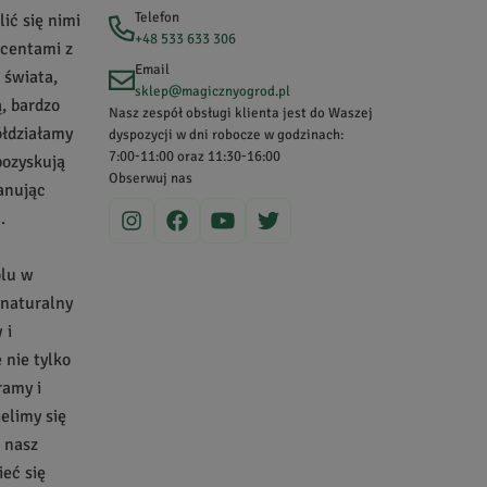
Telefon
ić się nimi
+48 533 633 306
ucentami z
Email
 świata,
sklep@magicznyogrod.pl
, bardzo
Nasz zespół obsługi klienta jest do Waszej
ółdziałamy
dyspozycji w dni robocze w godzinach:
7:00-11:00 oraz 11:30-16:00
pozyskują
Obserwuj nas
zanując
.
olu w
 naturalny
 i
nie tylko
ramy i
ielimy się
a nasz
eć się