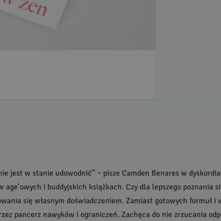
ie jest w stanie udowodnić” – pisze Camden Benares w dyskordia
w age’owych i buddyjskich książkach. Czy dla lepszego poznania s
owania się własnym doświadczeniem. Zamiast gotowych formuł i w
przez pancerz nawyków i ograniczeń. Zachęca do nie zrzucania odpo