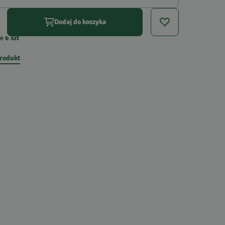
Dodaj do koszyka
e
6
szt
produkt