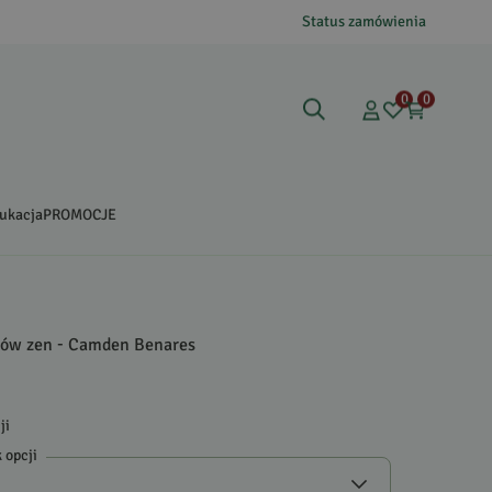
Status zamówienia
0
0
ukacja
PROMOCJE
zów zen - Camden Benares
ji
 opcji