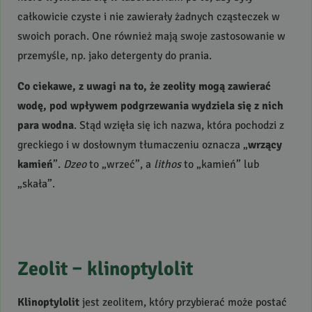
całkowicie czyste i nie zawierały żadnych cząsteczek w
swoich porach. One również mają swoje zastosowanie w
przemyśle, np. jako detergenty do prania.
Co ciekawe, z uwagi na to, że zeolity mogą zawierać
wodę, pod wpływem podgrzewania wydziela się z nich
para wodna
. Stąd wzięła się ich nazwa, która pochodzi z
greckiego i w dosłownym tłumaczeniu oznacza „
wrzący
kamień
”.
Dzeo
to „wrzeć”, a
lithos
to „kamień” lub
„skała”.
Zeolit – klinoptylolit
Klinoptylolit
jest zeolitem, który przybierać może postać