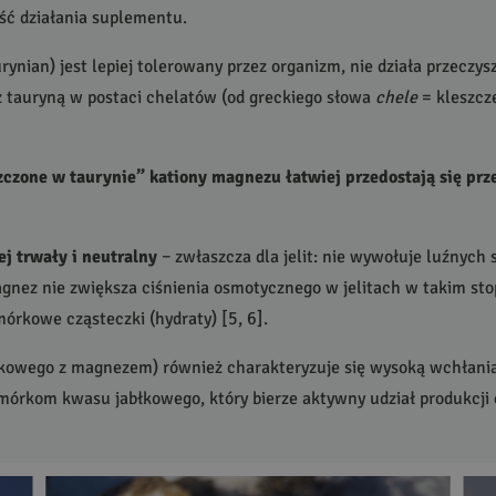
ć działania suplementu.
urynian) jest lepiej tolerowany przez organizm, nie działa przeczysz
 tauryną w postaci chelatów (od greckiego słowa
chele
= kleszcze
czone w taurynie” kationy magnezu łatwiej przedostają się pr
j trwały i neutralny
– zwłaszcza dla jelit: nie wywołuje luźnych s
gnez nie zwiększa ciśnienia osmotycznego w jelitach w takim sto
mórkowe cząsteczki (hydraty) [5, 6].
owego z magnezem) również charakteryzuje się wysoką wchłanialn
mórkom kwasu jabłkowego, który bierze aktywny udział produkcji