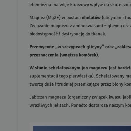
chemiczna ma więc kluczowy wpływ na skutecznoś
Magnez (Mg2+) w postaci
chelatów
(glicynian i ta
Związanie magnezu z aminokwasami – glicyną oraz
biodostępność i dystrybucję do tkanek.
Przemycone „w szczypcach glicyny” oraz „zaklesz
przeznaczenia (wnętrza komórek)
.
W stanie schelatowanym jon magnezu jest bardzie
suplementacji tego pierwiastka). Schelatowany ma
tworzą duże i trudniej przenikające przez błony ko
Jabłczan magnezu (organiczny związek kwasu jabłk
wrażliwych jelitach. Ponadto dostarcza naszym ko