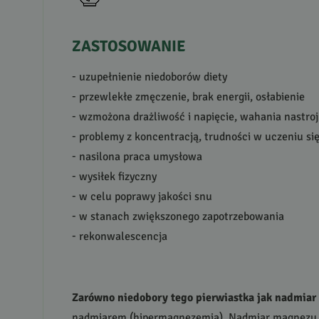
ZASTOSOWANIE
- uzupełnienie niedoborów diety
- przewlekłe zmęczenie, brak energii, osłabienie
- wzmożona drażliwość i napięcie, wahania nastro
- problemy z koncentracją, trudności w uczeniu si
- nasilona praca umysłowa
- wysiłek fizyczny
- w celu poprawy jakości snu
- w stanach zwiększonego zapotrzebowania
- rekonwalescencja
Zarówno niedobory tego pierwiastka jak nadmiar
nadmiarem (hipermagnezemia). Nadmiar magnezu je