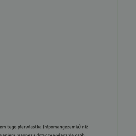
rem tego pierwiastka (hipomangezemia) niż
owaniem magnezu dotyczy wyłącznie osób