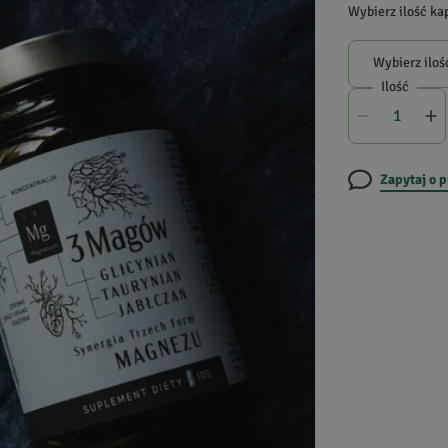
Wybierz ilość ka
Wybierz iloś
Ilość
Zapytaj o 