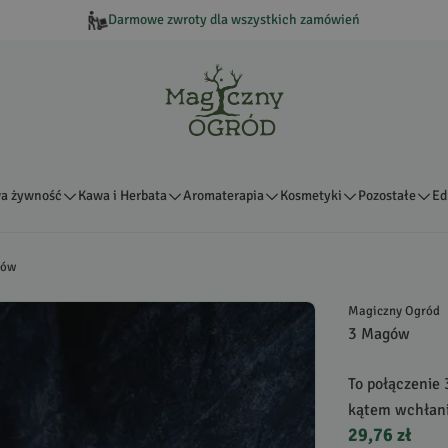
Darmowe zwroty dla wszystkich zamówień
a żywność
Kawa i Herbata
Aromaterapia
Kosmetyki
Pozostałe
Ed
gów
Magiczny Ogród
3 Magów
To połączenie
kątem wchłania
29,76 zł