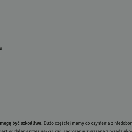
ju
ę
 mogą być szkodliwe
. Dużo częściej mamy do czynienia z niedobo
st wydalany przez nerki i kał. Zagrożenie związane z przedawk