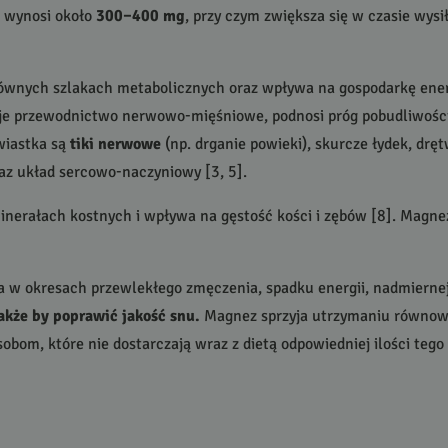
 wynosi około
300–400 mg
, przy czym zwiększa się w czasie wysił
łównych szlakach metabolicznych oraz wpływa na gospodarkę ene
e przewodnictwo nerwowo-mięśniowe, podnosi próg pobudliwości n
wiastka są
tiki nerwowe
(np. drganie powieki), skurcze łydek, dr
az układ sercowo-naczyniowy [3, 5].
erałach kostnych i wpływa na gęstość kości i zębów [8]. Magne
w okresach przewlekłego zmęczenia, spadku energii, nadmiernej 
akże by poprawić jakość snu.
Magnez sprzyja utrzymaniu równowa
obom, które nie dostarczają wraz z dietą odpowiedniej ilości tego