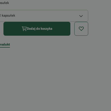
psułek
ć kapsułek
Dodaj do koszyka
produkt