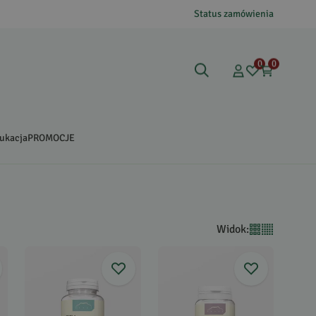
Status zamówienia
0
0
ukacja
PROMOCJE
Widok
: