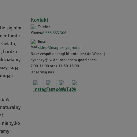
 wiedzą i dowodami naukowymi, ponieważ chcemy, żeby
Kontakt
Telefon
ić się nimi
także naszymi własnymi doświadczeniami.
+48 533 633 306
ucentami z
ię
Suplementy w kapsułkach
, spośród których trudno
Email
 świata,
sklep@magicznyogrod.pl
, bardzo
Nasz zespół obsługi klienta jest do Waszej
, a w razie pytań zapraszamy do kontaktu.
ółdziałamy
dyspozycji w dni robocze w godzinach:
7:00-11:00 oraz 11:30-16:00
pozyskują
Obserwuj nas
zanując
.
olu w
 naturalny
 i
nie tylko
ramy i