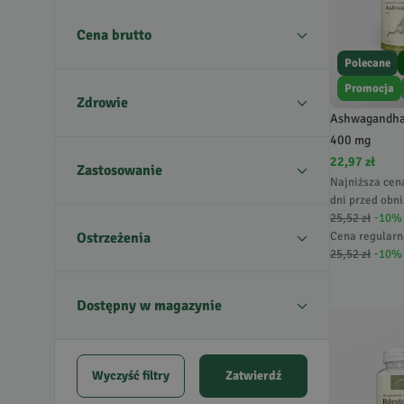
Cena brutto
Polecane
Promocja
Zdrowie
Ashwagandha 
400 mg
22,97 zł
Zastosowanie
Najniższa cen
dni przed obni
25,52 zł
-
10
%
Ostrzeżenia
Cena regularn
25,52 zł
-
10
%
Dostępny w magazynie
Wyczyść filtry
Zatwierdź