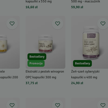
kapsułki x 550 mg
500 mg - maczużnik
16,60 zł
59,90 zł
Bestsellery
Promocja
Bestsellery
zele
Ekstrakt z pestek winogron
Żeń-szeń syberyjski
 kapsułki 200
OPC kapsułki 300 mg
kapsułki x 400 mg
37,75 zł
24,90 zł