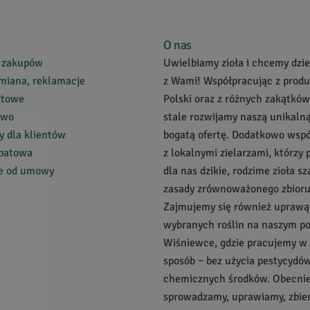
uplementy diety
towaniu suplementów diety w kapsułkach kierujemy się rzetelną
O nas
iałały.
 zakupów
Uwielbiamy zioła i chcemy dziel
zych propozycji poparta jest szeregiem mocnych argumentów, a 
miana, reklamacje
z Wami! Współpracując z prod
mni z naszych produktów i z radością prezentujemy Wam kategor
rtowe
Polski oraz z różnych zakątków
ić najlepsze, gdyż wszystkie zasługują na uwagę.
two
stale rozwijamy naszą unikalną
 produkcie znajduje się szczegółowy opis, który ułatwi Wam wybór
 dla klientów
bogatą ofertę. Dodatkowo wsp
abatowa
z lokalnymi zielarzami, którzy 
ie od umowy
dla nas dzikie, rodzime zioła s
zasady zrównoważonego zbioru
Zajmujemy się również uprawą
wybranych roślin na naszym p
Wiśniewce, gdzie pracujemy w
sposób – bez użycia pestycydów
chemicznych środków. Obecnie 
sprowadzamy, uprawiamy, zbie