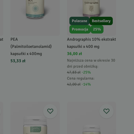
Polecane
Bestsellery
Promocja
25
%
at
PEA
Andrographis 10% ekstrakt
(Palmitoiloetanolamid)
kapsułki x 400 mg
kapsułki x 400mg
36,00 zł
Najniższa cena w okresie 30
53,33 zł
dni przed obniżką:
47,83 zł
-
25
%
Cena regularna
:
42,00 zł
-
14
%