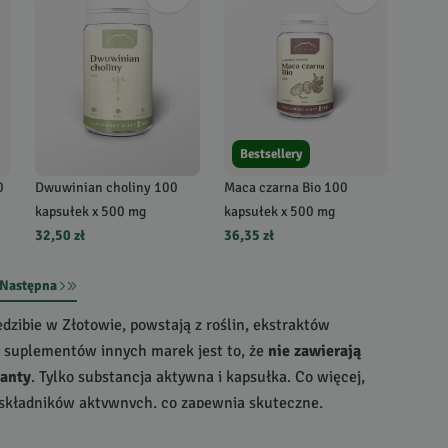
Bestsellery
0
Dwuwinian choliny 100
Maca czarna Bio 100
kapsułek x 500 mg
kapsułek x 500 mg
32,50 zł
36,35 zł
Następna
edzibie w Złotowie, powstają z roślin, ekstraktów
od suplementów innych marek jest to, że
nie zawierają
wanty
. Tylko substancja aktywna i kapsułka. Co więcej,
ą składników aktywnych, co zapewnia skuteczne,