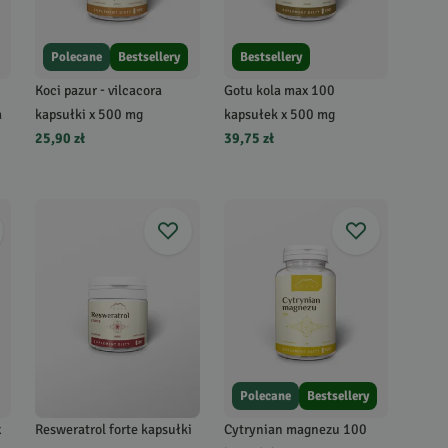
Polecane
Bestsellery
Bestsellery
Koci pazur - vilcacora
Gotu kola max 100
a
kapsułki x 500 mg
kapsułek x 500 mg
25,90 zł
39,75 zł
Polecane
Bestsellery
x
Resweratrol forte kapsułki
Cytrynian magnezu 100