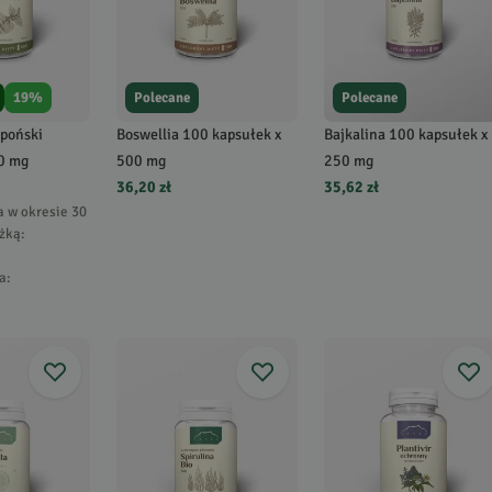
19
%
Polecane
Polecane
apoński
Boswellia 100 kapsułek x
Bajkalina 100 kapsułek x
00 mg
500 mg
250 mg
36,20 zł
35,62 zł
a w okresie 30
żką:
a
: