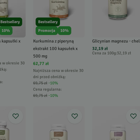
Bestsellery
Bestsellery
10
%
Promocja
10
%
kapsułki x
Kurkumina z piperyną
Glicynian magnezu - chel
ekstrakt 100 kapsułek x
32,19 zł
Cena za 100g
:
32,19 zł
500 mg
a w okresie 30
62,77 zł
żką:
Najniższa cena w okresie 30
dni przed obniżką:
a
:
69,75 zł
-
10
%
Cena regularna
:
69,75 zł
-
10
%