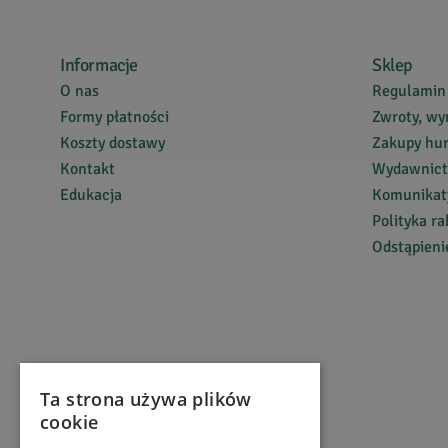
Naturalne s
Przy projek
Informacje
Sklep
naprawdę dz
O nas
Regulamin
Każda z nas
Formy płatności
Zwroty, wy
Jesteśmy du
Koszty dostawy
Zakupy hu
jest wyróżn
Kontakt
Wydawnic
Przy każdym
Edukacja
Komunikaty
Polityka r
Odstąpien
Ta strona używa plików
cookie