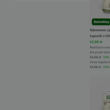
Bestsellery
Rdestowiec j
kapsułki x 5
42,00 zł
Najniższa cen
dni przed obni
52,00 zł
-
19
%
Cena regularn
52,00 zł
-
19
%