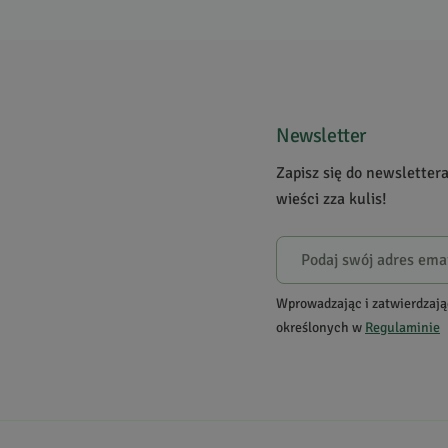
Suplementy 
W naszej of
poprawić og
Newsletter
które dodaj
kobiet, któ
Zapisz się do newsletter
Mamy suplem
wieści zza kulis!
Mamy też su
ashwagand
gurmar
, or
winogron
,
r
Wprowadzając i zatwierdzają
syntetyczn
określonych w
Regulaminie
są naturaln
jaką jest
cy
zawiera żad