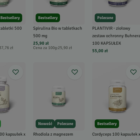
Bestsellery
Bestsellery
Polecane
tabletki 500
Spirulina Bio w tabletkach
PLANTIVIR - ziołowy
500 mg
zestaw ochronny Buhner
25,90 zł
100 KAPSUŁEK
37,76 zł
Cena za 100g
:
25,90 zł
55,00 zł
Nowość
Polecane
Bestsellery
00 kapsułek x
Rhodiola z magnezem
Cordyceps 100 kapsułek 