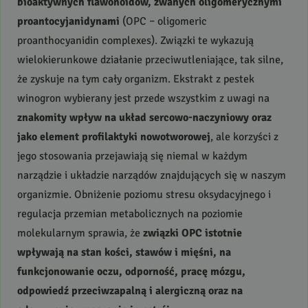
bioaktywnych flawonoidów, zwanych oligomerycznymi
proantocyjanidynami
(
OPC
– oligomeric
proanthocyanidin complexes). Związki te wykazują
wielokierunkowe działanie przeciwutleniające, tak silne,
że zyskuje na tym cały organizm. Ekstrakt z pestek
winogron wybierany jest przede wszystkim z uwagi na
znakomity wpływ na układ sercowo-naczyniowy oraz
jako element profilaktyki nowotworowej
, ale korzyści z
jego stosowania przejawiają się niemal w każdym
narządzie i układzie narządów znajdujących się w naszym
organizmie. Obniżenie poziomu stresu oksydacyjnego i
regulacja przemian metabolicznych na poziomie
molekularnym sprawia, że
związki
OPC
istotnie
wpływają na stan kości, stawów i mięśni, na
funkcjonowanie oczu, odporność, pracę mózgu,
odpowiedź przeciwzapalną i alergiczną oraz na