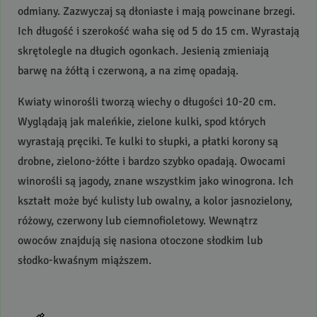
odmiany. Zazwyczaj są dłoniaste i mają powcinane brzegi.
Ich długość i szerokość waha się od 5 do 15 cm. Wyrastają
skrętolegle na długich ogonkach. Jesienią zmieniają
barwę na żółtą i czerwoną, a na zimę opadają.
Kwiaty winorośli tworzą wiechy o długości 10-20 cm.
Wyglądają jak maleńkie, zielone kulki, spod których
wyrastają pręciki. Te kulki to słupki, a płatki korony są
drobne, zielono-żółte i bardzo szybko opadają. Owocami
winorośli są jagody, znane wszystkim jako winogrona. Ich
kształt może być kulisty lub owalny, a kolor jasnozielony,
różowy, czerwony lub ciemnofioletowy. Wewnątrz
owoców znajdują się nasiona otoczone słodkim lub
słodko-kwaśnym miąższem.