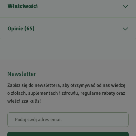
Właściwości
Zdrowie
Prawidłowa odporność,
Opinie (65)
Profilaktyka uzależnień,
Prawidłowy cholesterol,
Zdrowe serce, Chroniczne
zmęczenie, Zdrowie skóry,
5
/
5
Zdrowe oczy, Sprawne
5
65
krążenie,
4
0
Newsletter
Przeciwutleniacze,
3
0
Zapisz się do newslettera, aby otrzymywać od nas wiedzę
antyoksydanty
2
0
o ziołach, suplementach i zdrowiu, regularne rabaty oraz
1
0
Zastosowanie
pielęgnacja twarzy,
wieści zza kulis!
longevity
(długowieczność),
Powiadomienie
koncentracja, pamięć,
W naszej witrynie opinie mogą dodawać tylko osoby, które
odprężenie i nastrój,
zakupiły produkt.
Dodaj opinię
zdrowe włosy i paznokcie