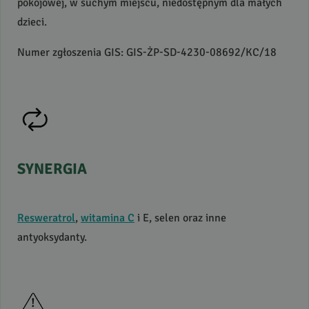
pokojowej, w suchym miejscu, niedostępnym dla małych
dzieci.
Numer zgłoszenia
GIS
:
GIS
-ŻP-SD-4230-08692/KC/18
SYNERGIA
Resweratrol
,
witamina C
i E, selen oraz inne
antyoksydanty.