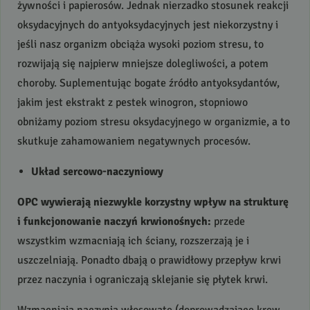
żywności i papierosów. Jednak nierzadko stosunek reakcji
oksydacyjnych do antyoksydacyjnych jest niekorzystny i
jeśli nasz organizm obciąża wysoki poziom stresu, to
rozwijają się najpierw mniejsze dolegliwości, a potem
choroby. Suplementując bogate źródło antyoksydantów,
jakim jest ekstrakt z pestek winogron, stopniowo
obniżamy poziom stresu oksydacyjnego w organizmie, a to
skutkuje zahamowaniem negatywnych procesów.
Układ sercowo-naczyniowy
OPC
wywierają niezwykle korzystny wpływ na strukturę
i funkcjonowanie naczyń krwionośnych:
przede
wszystkim wzmacniają ich ściany, rozszerzają je i
uszczelniają. Ponadto dbają o prawidłowy przepływ krwi
przez naczynia i ograniczają sklejanie się płytek krwi.
Wzmacniają naczynia włosowate (doprowadzające krew