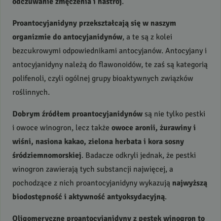
odczuwanie zmęczenia i nastrój
.
Proantocyjanidyny przekształcają się w naszym
organizmie do antocyjanidynów
, a te są z kolei
bezcukrowymi odpowiednikami antocyjanów. Antocyjany i
antocyjanidyny należą do flawonoidów, te zaś są kategorią
polifenoli, czyli ogólnej grupy bioaktywnych związków
roślinnych.
Dobrym źródłem proantocyjanidynów
są nie tylko pestki
i owoce winogron, lecz także
owoce aronii, żurawiny i
wiśni, nasiona kakao, zielona herbata i kora sosny
śródziemnomorskiej
. Badacze odkryli jednak, że pestki
winogron zawierają tych substancji najwięcej, a
pochodzące z nich proantocyjanidyny wykazują
najwyższą
biodostępność i aktywność antyoksydacyjną
.
Oligomeryczne proantocyjanidyny z pestek winogron to