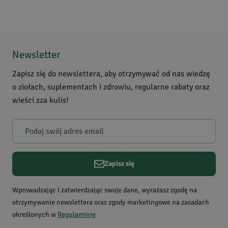
5
/
5
5
1
4
0
Newsletter
3
0
Zapisz się do newslettera, aby otrzymywać od nas wiedzę
2
0
o ziołach, suplementach i zdrowiu, regularne rabaty oraz
1
0
wieści zza kulis!
Powiadomienie
W naszej witrynie opinie mogą dodawać tylko osoby, które
zakupiły produkt.
Dodaj opinię
Zapisz się
Piotr
K.
Data dodania:
10.04.2022
Wprowadzając i zatwierdzając swoje dane, wyrażasz zgodę na
5
otrzymywanie newslettera oraz zgody marketingowe na zasadach
określonych w
Regulaminie