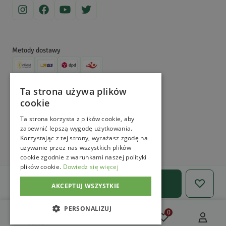
aby dowiedzieć się więcej!
Metody dostawy
Metody płatności
Ta strona używa plików
cookie
©
MagicznyOgród
2026
. All Right Reserved.
e-commerce platform by
Ta strona korzysta z plików cookie, aby
zapewnić lepszą wygodę użytkowania.
Korzystając z tej strony, wyrażasz zgodę na
używanie przez nas wszystkich plików
cookie zgodnie z warunkami naszej polityki
plików cookie.
Dowiedz się więcej
Ilość
Dodaj do koszyka
AKCEPTUJ WSZYSTKIE
PERSONALIZUJ
0
0