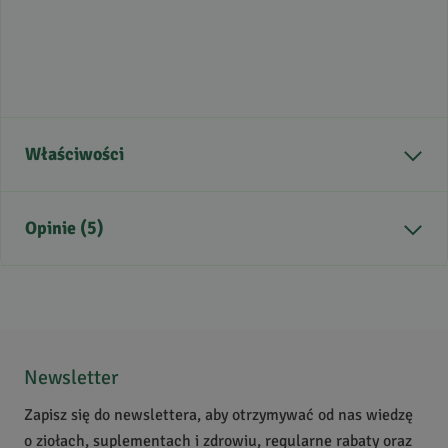
Właściwości
Część rośliny
owoc
Opinie (5)
Kraj pochodzenia
Peru
Smak
słodki
Zdrowie
Prawidłowy cukier
4.4
/
5
Zastosowanie
po treningu, przyprawa
5
3
4
1
Newsletter
Krótki opis produktu
Kremowy owoc lucumy w
3
1
postaci proszku.
Zapisz się do newslettera, aby otrzymywać od nas wiedzę
2
0
Naturalnie słodki i
o ziołach, suplementach i zdrowiu, regularne rabaty oraz