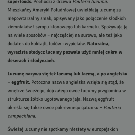
superfoods
. Pochodzi z drzewa
Pouteria lucuma
.
Mieszkańcy Ameryki Południowej uwielbiają lucumę za
niepowtarzalny smak, opisywany jako połączenie słodkich
ziemniaków i syropu klonowego lub karmelu. Spożywają ją
na wiele sposobów – najczęściej na surowo, ale też jako
dodatek do koktajli, lodów i wypieków.
Naturalna,
wyrazista słodycz lucumy pozwala użyć mniej cukru w
deserach i słodyczach
.
Lucumę nazywa się też lacumą lub lacmą, a po angielsku
– eggfruit
. Potoczna nazwa angielska wzięła się stąd, że
wnętrze świeżego, dojrzałego owoc lucumy przypomina w
strukturze żółtko ugotowanego jaja. Nazwą eggfruit
określa się także owoc pokrewnego gatunku –
Pouteria
campechiana
.
Świeżej lucumy nie spotkamy niestety w europejskich