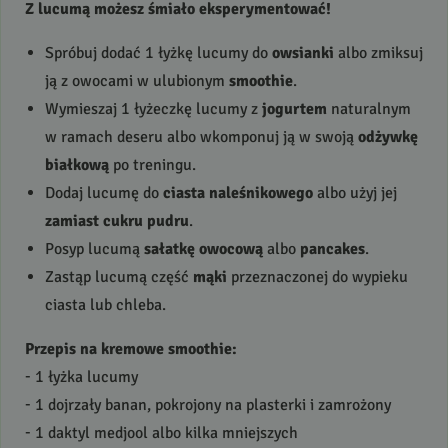
Z lucumą możesz śmiało eksperymentować!
Spróbuj dodać 1 łyżkę lucumy do
owsianki
albo zmiksuj
ją z owocami w ulubionym
smoothie
.
Wymieszaj 1 łyżeczkę lucumy z
jogurtem
naturalnym
w ramach deseru albo wkomponuj ją w swoją
odżywkę
białkową
po treningu.
Dodaj lucumę do
ciasta naleśnikowego
albo użyj jej
zamiast cukru pudru
.
Posyp lucumą
sałatkę owocową
albo
pancakes
.
Zastąp lucumą część
mąki
przeznaczonej do wypieku
ciasta lub chleba.
Przepis na kremowe smoothie:
- 1 łyżka lucumy
- 1 dojrzały banan, pokrojony na plasterki i zamrożony
- 1 daktyl medjool albo kilka mniejszych